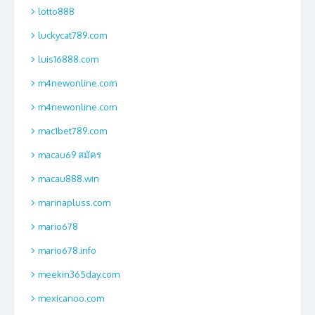
lotto888
luckycat789.com
luis16888.com
m4newonline.com
m4newonline.com
mac1bet789.com
macau69 สมัคร
macau888.win
marinapluss.com
mario678
mario678.info
meekin365day.com
mexicanoo.com