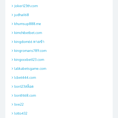
Joker123th.com
judhai168
khumsup888.me
kimchibetbet.com
kingdom66 ทางเข้า
kingromans789.com
kingxxxbet123.com
lalikabetsgame.com
lcbet444.com
lion123สล็อต
lionth168.com
live22
lotto432