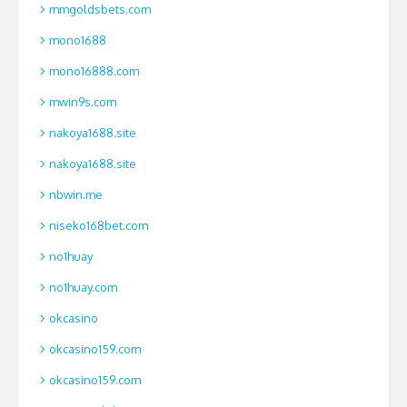
mmgoldsbets.com
mono1688
mono16888.com
mwin9s.com
nakoya1688.site
nakoya1688.site
nbwin.me
niseko168bet.com
no1huay
no1huay.com
okcasino
okcasino159.com
okcasino159.com