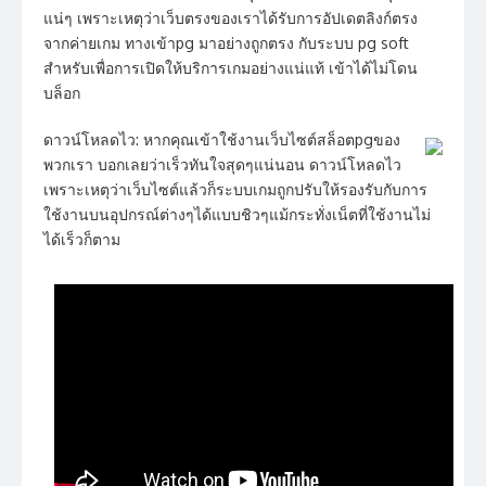
แน่ๆ เพราะเหตุว่าเว็บตรงของเราได้รับการอัปเดตลิงก์ตรง
จากค่ายเกม ทางเข้าpg มาอย่างถูกตรง กับระบบ pg soft
สำหรับเพื่อการเปิดให้บริการเกมอย่างแน่แท้ เข้าได้ไม่โดน
บล็อก
ดาวน์โหลดไว: หากคุณเข้าใช้งานเว็บไซต์สล็อตpgของ
พวกเรา บอกเลยว่าเร็วทันใจสุดๆแน่นอน ดาวน์โหลดไว
เพราะเหตุว่าเว็บไซต์แล้วก็ระบบเกมถูกปรับให้รองรับกับการ
ใช้งานบนอุปกรณ์ต่างๆได้แบบชิวๆแม้กระทั่งเน็ตที่ใช้งานไม่
ได้เร็วก็ตาม