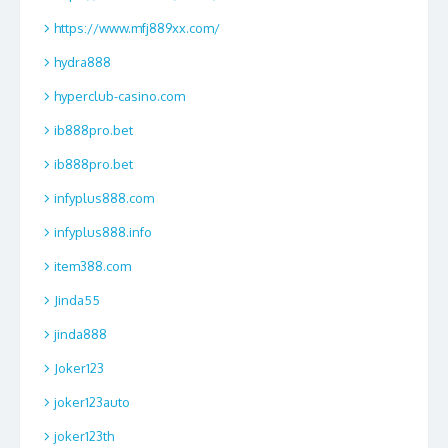
https://www.mfj889xx.com/
hydra888
hyperclub-casino.com
ib888pro.bet
ib888pro.bet
infyplus888.com
infyplus888.info
item388.com
Jinda55
jinda888
Joker123
joker123auto
joker123th