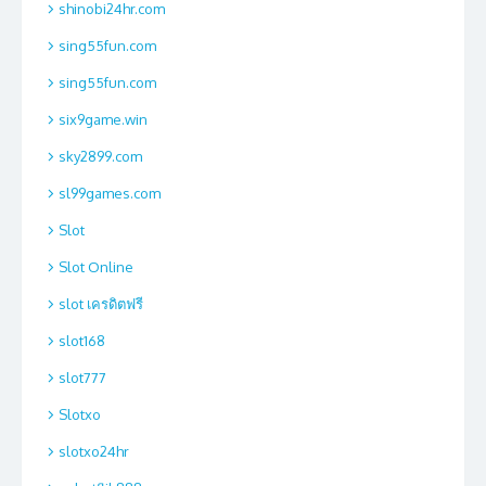
shinobi24hr.com
sing55fun.com
sing55fun.com
six9game.win
sky2899.com
sl99games.com
Slot
Slot Online
slot เครดิตฟรี
slot168
slot777
Slotxo
slotxo24hr