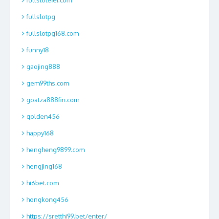
fullsloteiei.com
fullslotpg
fullslotpg168.com
funny18
gaojing888
gem99ths.com
goatza888fin.com
golden456
happy168
hengheng9899.com
hengjing168
hi6bet.com
hongkong456
https://sretthi99.bet/enter/