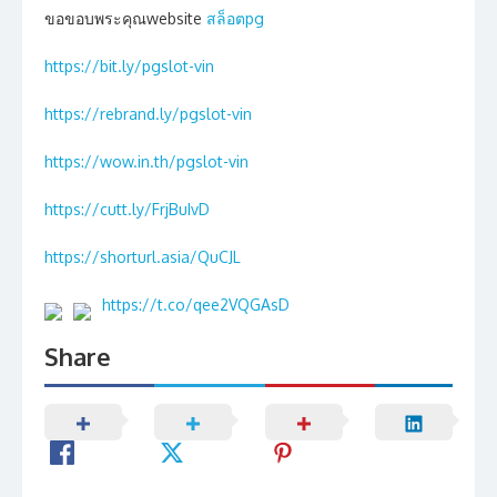
ขอขอบพระคุณwebsite
สล็อตpg
https://bit.ly/pgslot-vin
https://rebrand.ly/pgslot-vin
https://wow.in.th/pgslot-vin
https://cutt.ly/FrjBuIvD
https://shorturl.asia/QuCJL
https://t.co/qee2VQGAsD
Share