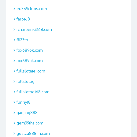
eu369clubs.com
faro168
fcharoenkit168.com
ff123th
fox689ok.com
fox689ok.com
fullsloteiei.com
fullslotpg
fullslotpg168.com
funny18
gaojing888
gem99ths.com
goatza888fin.com