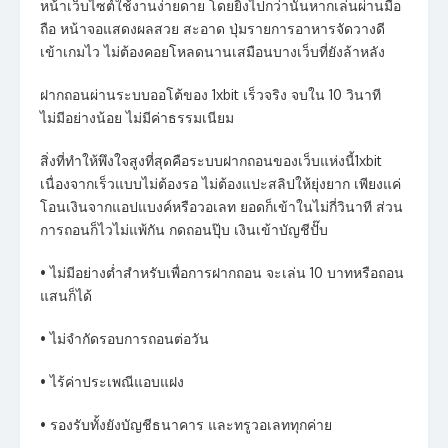
หน้าเว็บไซต์ใช้งานง่ายดาย โดยยิ่งไปกว่านั้นหากเล่นผ่านมือ
ถือ หน้าจอแสดงผลสวย สะอาด ปุ่มรายการอาหารจัดวางดี
เข้าเกมไว ไม่ต้องคอยโหลดนานเสมือนบางเว็บที่ยังล้าหลัง
ฝากถอนผ่านระบบออโต้ของ 1xbit เร็วจริง จบใน 10 วินาที
ไม่มีอย่างน้อย ไม่มีค่าธรรมเนียม
สิ่งที่ทำให้พึงใจสูงที่สุดคือระบบฝากถอนของเว็บแห่งนี้1xbit
เนื่องจากเร็วแบบไม่ต้องรอ ไม่ต้องแปะสลิปให้ยุ่งยาก เพียงแค่
โอนเงินจากแอปแบงค์หรือวอเลท ยอดก็เข้าในไม่กี่วินาที ส่วน
การถอนก็ไวไม่แพ้กัน กดถอนปุ๊บ เงินเข้าบัญชีปั๊บ
• ไม่มีอย่างต่ำสำหรับเพื่อการฝากถอน จะเล่น 10 บาทหรือถอน
แสนก็ได้
• ไม่จำกัดรอบการถอนต่อวัน
• ไร้ค่าประเพณีแอบแฝง
• รองรับทั้งยังบัญชีธนาคาร และทรูวอเลททุกค่าย