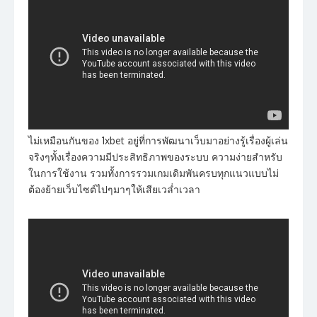
ไม่เหมือนกันของ 1xbet อยู่ที่การพัฒนาเว็บมาอย่างรู้เรื่องผู้เล่น
จริงๆทั้งเรื่องความมีประสิทธิภาพของระบบ ความง่ายสำหรับ
ในการใช้งาน รวมทั้งการรวมเกมเดิมพันครบทุกแนวแบบไม่
ต้องย้ายเว็บไซต์ไปๆมาๆให้เสียเวล่ำเวลา