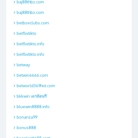
baj88thbz.com
baj88thbz.com
betboxclubs.com
betflixtikto
betflixtikto.info
betflixtikto.info
betway
betwin6666.com
betworld369hot.com
bkkwin เครดิตฟรี
bluewin8888.info
bonanza99
bonus888