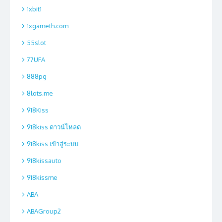
1xbit1
1xgameth.com
55slot
77UFA
888pg
8lots.me
918Kiss
918kiss ดาวน์โหลด
918kiss เข้าสู่ระบบ
918kissauto
918kissme
ABA
ABAGroup2