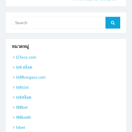
Search
Search
for:
หมวดหมู่
123xos.com
168 สล็อต
1688vegasx.com
168slot
168สล็อต
188bet
188betth
1xbet