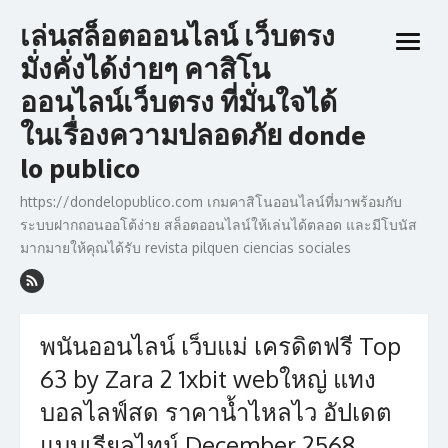
Skip
เล่นสล็อตออนไลน์ เว็บตรง
to
open
content
มั่งคั่งได้ง่ายๆ คาสิโน
menu
ออนไลน์เว็บตรง ที่มั่นใจได้
ในเรื่องความปลอดภัย donde
lo publico
https://dondelopublico.com เกมคาสิโนออนไลน์ที่มาพร้อมกับ
ระบบฝากถอนออโต้ง่าย สล็อตออนไลน์ให้เล่นได้ตลอด และมีโบนัส
มากมายให้คุณได้รับ revista pilquen ciencias sociales
พนันออนไลน์ เว็บแม่ เครดิตฟรี Top
63 by Zara 2 1xbit webใหญ่ แทง
บอลไลฟ์สด ราคาน้ำไหลไว อัปเดต
แบบเรียลไทม์ December 2568