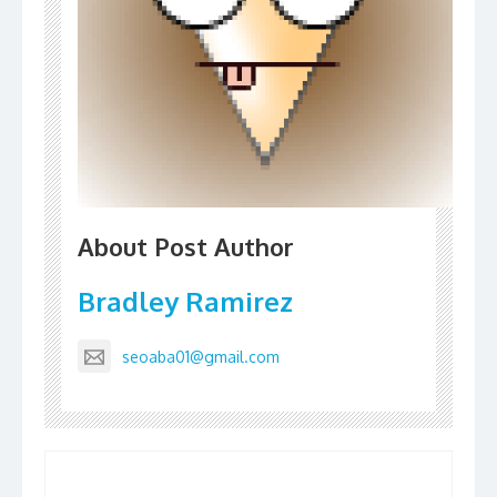
About Post Author
Bradley Ramirez
seoaba01@gmail.com