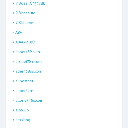
918kiss เข้าสู่ระบบ
918kissauto
918kissme
ABA
ABAGroup2
abbet789.com
acebet789.com
aden168ss.com
allbestbet
allbet24hr
allone745s.com
alot666
ambking