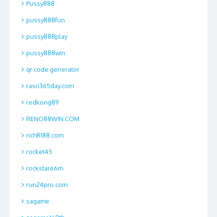
Pussy888
pussy888fun
pussy888play
pussy888win
qr code generator
rasri365day.com
redkong89
RENO88WIN.COM
rich8188.com
rocket45
rockstar66m
run24pro.com
sagame