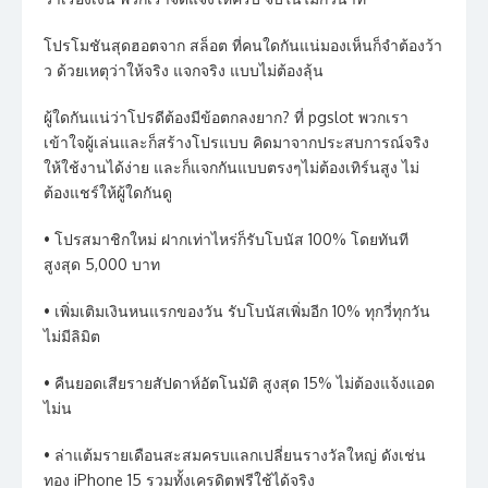
โปรโมชันสุดฮอตจาก สล็อต ที่คนใดกันแน่มองเห็นก็จำต้องว้า
ว ด้วยเหตุว่าให้จริง แจกจริง แบบไม่ต้องลุ้น
ผู้ใดกันแน่ว่าโปรดีต้องมีข้อตกลงยาก? ที่ pgslot พวกเรา
เข้าใจผู้เล่นและก็สร้างโปรแบบ คิดมาจากประสบการณ์จริง
ให้ใช้งานได้ง่าย และก็แจกกันแบบตรงๆไม่ต้องเทิร์นสูง ไม่
ต้องแชร์ให้ผู้ใดกันดู
• โปรสมาชิกใหม่ ฝากเท่าไหร่ก็รับโบนัส 100% โดยทันที
สูงสุด 5,000 บาท
• เพิ่มเติมเงินหนแรกของวัน รับโบนัสเพิ่มอีก 10% ทุกวี่ทุกวัน
ไม่มีลิมิต
• คืนยอดเสียรายสัปดาห์อัตโนมัติ สูงสุด 15% ไม่ต้องแจ้งแอด
ไม่น
• ล่าแต้มรายเดือนสะสมครบแลกเปลี่ยนรางวัลใหญ่ ดังเช่น
ทอง iPhone 15 รวมทั้งเครดิตฟรีใช้ได้จริง