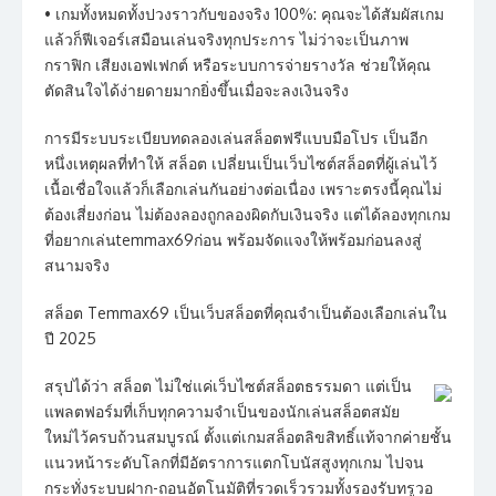
• เกมทั้งหมดทั้งปวงราวกับของจริง 100%: คุณจะได้สัมผัสเกม
แล้วก็ฟีเจอร์เสมือนเล่นจริงทุกประการ ไม่ว่าจะเป็นภาพ
กราฟิก เสียงเอฟเฟกต์ หรือระบบการจ่ายรางวัล ช่วยให้คุณ
ตัดสินใจได้ง่ายดายมากยิ่งขึ้นเมื่อจะลงเงินจริง
การมีระบบระเบียบทดลองเล่นสล็อตฟรีแบบมือโปร เป็นอีก
หนึ่งเหตุผลที่ทำให้ สล็อต เปลี่ยนเป็นเว็บไซต์สล็อตที่ผู้เล่นไว้
เนื้อเชื่อใจแล้วก็เลือกเล่นกันอย่างต่อเนื่อง เพราะตรงนี้คุณไม่
ต้องเสี่ยงก่อน ไม่ต้องลองถูกลองผิดกับเงินจริง แต่ได้ลองทุกเกม
ที่อยากเล่นtemmax69ก่อน พร้อมจัดแจงให้พร้อมก่อนลงสู่
สนามจริง
สล็อต Temmax69 เป็นเว็บสล็อตที่คุณจำเป็นต้องเลือกเล่นใน
ปี 2025
สรุปได้ว่า สล็อต ไม่ใช่แค่เว็บไซต์สล็อตธรรมดา แต่เป็น
แพลตฟอร์มที่เก็บทุกความจำเป็นของนักเล่นสล็อตสมัย
ใหม่ไว้ครบถ้วนสมบูรณ์ ตั้งแต่เกมสล็อตลิขสิทธิ์แท้จากค่ายชั้น
แนวหน้าระดับโลกที่มีอัตราการแตกโบนัสสูงทุกเกม ไปจน
กระทั่งระบบฝาก-ถอนอัตโนมัติที่รวดเร็วรวมทั้งรองรับทรูวอ