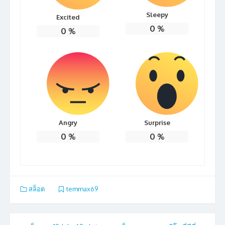
Sleepy
Excited
0
%
0
%
Angry
Surprise
0
%
0
%
สล็อต
temmax69