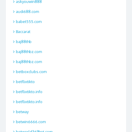
askyouwin888
audi688.com
babet555.com
Baccarat
baj88thb
baj88thbz.com
baj88thbz.com
betboxclubs.com
betflixtikto
betflixtikto.info
betflixtikto.info
betway
betwin6666.com
betworld369hot.com