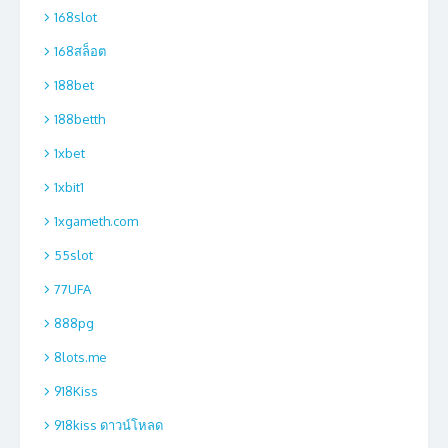
168slot
168สล็อต
188bet
188betth
1xbet
1xbit1
1xgameth.com
55slot
77UFA
888pg
8lots.me
918Kiss
918kiss ดาวน์โหลด