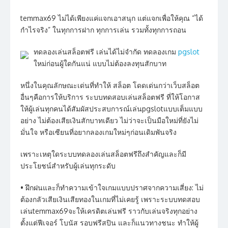
temmax69 ไม่ได้เพียงแค่แจกเอาสนุก แต่แจกเพื่อให้คุณ “ได้
กำไรจริง” ในทุกการฝาก ทุกการเล่น รวมทั้งทุกการถอน
ทดลองเล่นสล็อตฟรี เล่นได้ไม่จำกัด ทดลองเกม
pgslot
ใหม่ก่อนผู้ใดกันแน่ แบบไม่ต้องลงทุนสักบาท
หนึ่งในคุณลักษณะเด่นที่ทำให้ สล็อต โดดเด่นกว่าเว็บสล็อต
อื่นๆคือการให้บริการ ระบบทดสอบเล่นสล็อตฟรี ที่ให้โอกาส
ให้ผู้เล่นทุกคนได้สัมผัสประสบการณ์เล่นpgslotแบบเต็มแบบ
อย่าง ไม่ต้องเสียเงินสักบาทเดียว ไม่ว่าจะเป็นมือใหม่ที่ยังไม่
มั่นใจ หรือเซียนที่อยากลองเกมใหม่ๆก่อนเดิมพันจริง
เพราะเหตุใดระบบทดลองเล่นสล็อตฟรีถึงสำคัญและก็มี
ประโยชน์สำหรับผู้เล่นทุกระดับ
• ฝึกฝนและก็ทำความเข้าใจเกมแบบปราศจากความเสี่ยง: ไม่
ต้องกลัวเสียเงินเสียทองในเกมที่ไม่เคยรู้ เพราะระบบทดสอบ
เล่นtemmax69จะให้เครดิตเล่นฟรี ราวกับเล่นจริงทุกอย่าง
ตั้งแต่ฟีเจอร์ โบนัส รอบฟรีสปิน และก็แนวทางชนะ ทำให้ผู้