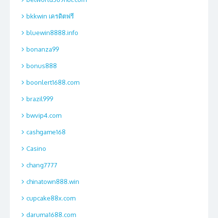
bkkwin เครดิตฟรี
bluewin8888.info
bonanza99
bonus888
boonlert1688.com
brazil999
bwvip4.com
cashgame168
Casino
chang7777
chinatown888.win
cupcake88x.com
daruma1688.com