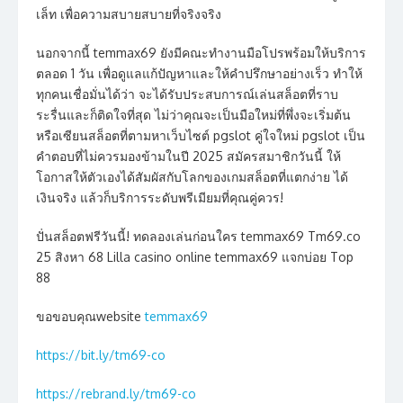
เล็ท เพื่อความสบายสบายที่จริงจริง
นอกจากนี้ temmax69 ยังมีคณะทำงานมือโปรพร้อมให้บริการ
ตลอด 1 วัน เพื่อดูแลแก้ปัญหาและให้คำปรึกษาอย่างเร็ว ทำให้
ทุกคนเชื่อมั่นได้ว่า จะได้รับประสบการณ์เล่นสล็อตที่ราบ
ระรื่นและก็ติดใจที่สุด ไม่ว่าคุณจะเป็นมือใหม่ที่พึ่งจะเริ่มต้น
หรือเซียนสล็อตที่ตามหาเว็บไซต์ pgslot คู่ใจใหม่ pgslot เป็น
คำตอบที่ไม่ควรมองข้ามในปี 2025 สมัครสมาชิกวันนี้ ให้
โอกาสให้ตัวเองได้สัมผัสกับโลกของเกมสล็อตที่แตกง่าย ได้
เงินจริง แล้วก็บริการระดับพรีเมียมที่คุณคู่ควร!
ปั่นสล็อตฟรีวันนี้! ทดลองเล่นก่อนใคร temmax69 Tm69.co
25 สิงหา 68 Lilla casino online temmax69 แจกบ่อย Top
88
ขอขอบคุณwebsite
temmax69
https://bit.ly/tm69-co
https://rebrand.ly/tm69-co