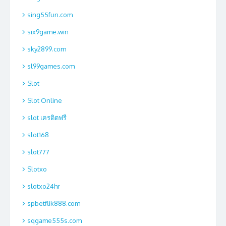
sing55fun.com
six9game.win
sky2899.com
sl99games.com
Slot
Slot Online
slot เครดิตฟรี
slot168
slot777
Slotxo
slotxo24hr
spbetflik888.com
sqgame555s.com