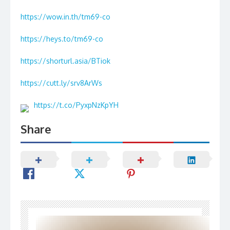
https://wow.in.th/tm69-co
https://heys.to/tm69-co
https://shorturl.asia/BTiok
https://cutt.ly/srv8ArWs
https://t.co/PyxpNzKpYH
Share