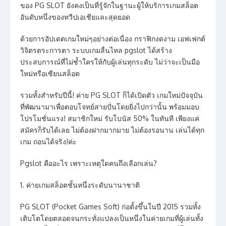
ของ PG SLOT ยังคงเป็นที่รู้จักในฐานะผู้ให้บริการเกมสล็อต
อันดับหนึ่งของทวีปเอเชียและสุดยอด
ด้วยการอัปเดตเกมใหม่ๆอย่างต่อเนื่อง กราฟิกงดงาม เอฟเฟกต์
วิจิตรตระการตา ระบบเกมลื่นไหล pgslot ได้สร้าง
ประสบการณ์ที่ไม่ซ้ำใครให้กับผู้เล่นทุกระดับ ไม่ว่าจะเป็นมือ
ใหม่หรือเซียนสล็อต
รวมทั้งสำหรับปีนี้! ค่าย PG SLOT ก็ได้เปิดตัว เกมใหม่ปัจจุบัน
ที่พัฒนามาเพื่อตอบโจทย์สายปั่นโดยยิ่งไปกว่านั้น พร้อมมอบ
โปรโมชั่นแรง! สมาชิกใหม่ รับโบนัส 50% ในทันที เพียงแค่
สมัครก็รับได้เลย ไม่ต้องฝากมากมาย ไม่ต้องรอนาน เล่นได้ทุก
เกม ถอนได้จริง!ค่ะ
Pgslot คืออะไร เพราะเหตุใดคนถึงเลือกเล่น?
1. ค่ายเกมสล็อตชั้นหนึ่งระดับนานาชาติ
PG SLOT (Pocket Games Soft) ก่อตั้งขึ้นในปี 2015 รวมทั้ง
เติบโตโดยตลอดจนกระทั่งแปลงเป็นหนึ่งในค่ายเกมที่ผู้เล่นทั้ง