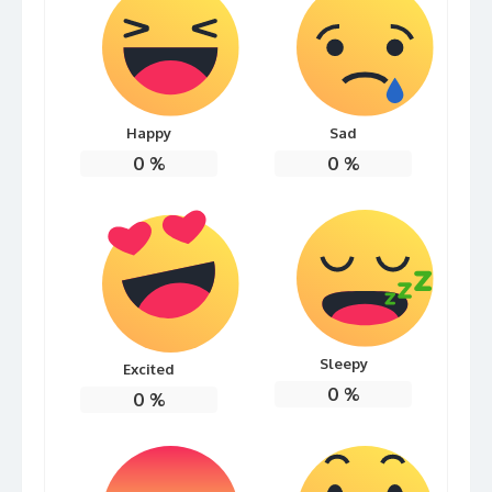
Happy
Sad
0
%
0
%
Sleepy
Excited
0
%
0
%