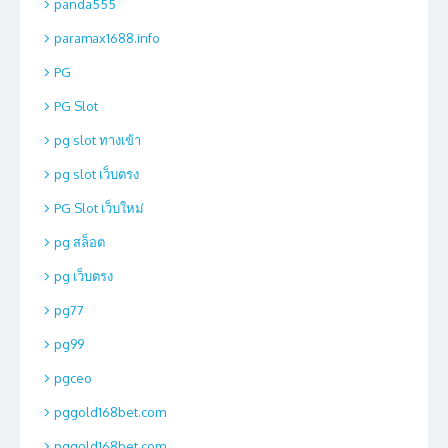
panda555
paramax1688.info
PG
PG Slot
pg slot ทางเข้า
pg slot เว็บตรง
PG Slot เว็บใหม่
pg สล็อต
pg เว็บตรง
pg77
pg99
pgceo
pggold168bet.com
pggold168bet.com