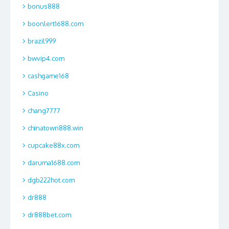
bonus888
boonlert1688.com
brazil999
bwvip4.com
cashgame168
Casino
chang7777
chinatown888.win
cupcake88x.com
daruma1688.com
dgb222hot.com
dr888
dr888bet.com