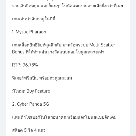
จ่ายเงินยืดหยุ่น และก็แน่ๆ! โบนัสแตกง่ายดายเสียยิ่งกว่าที่เคย
เกมเด่นน่าจับตาดูในปีนี้:
1. Mystic Pharaoh
เกมสล็อตธีมอียิปต์สุดลึกลับ มาพร้อมระบบ Multi-Scatter
Bonus ที่ให้ท่านลุ้นรางวัลแบบคอมโบคูณหลายเท่า!
RTP: 96.78%
ฟีเจอร์ฟรีสปิน พร้อมตัวคูณสะสม
มีโหมด Buy Feature
2. Cyber Panda 5G
แพนด้าไซเบอร์ในโลกอนาคต พร้อมแจกโบนัสแบบจัดเต็ม
สล็อต 5 รีล 4 แถว