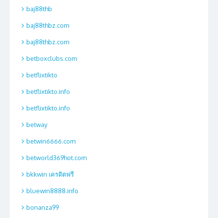
baj88thb
baj88thbz.com
baj88thbz.com
betboxclubs.com
betflixtikto
betflixtikto.info
betflixtikto.info
betway
betwin6666.com
betworld369hot.com
bkkwin เครดิตฟรี
bluewin8888.info
bonanza99