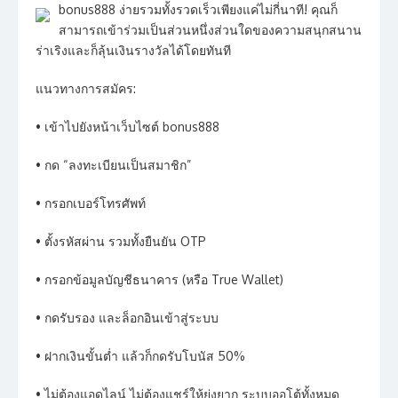
bonus888 ง่ายรวมทั้งรวดเร็วเพียงแค่ไม่กี่นาที! คุณก็
สามารถเข้าร่วมเป็นส่วนหนึ่งส่วนใดของความสนุกสนาน
ร่าเริงและก็ลุ้นเงินรางวัลได้โดยทันที
แนวทางการสมัคร:
• เข้าไปยังหน้าเว็บไซต์ bonus888
• กด “ลงทะเบียนเป็นสมาชิก”
• กรอกเบอร์โทรศัพท์
• ตั้งรหัสผ่าน รวมทั้งยืนยัน OTP
• กรอกข้อมูลบัญชีธนาคาร (หรือ True Wallet)
• กดรับรอง และล็อกอินเข้าสู่ระบบ
• ฝากเงินขั้นต่ำ แล้วก็กดรับโบนัส 50%
• ไม่ต้องแอดไลน์ ไม่ต้องแชร์ให้ยุ่งยาก ระบบออโต้ทั้งหมด