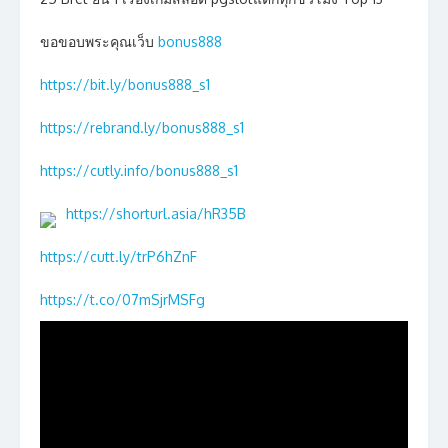
ขอขอบพระคุณเว็บ
bonus888
https://bit.ly/bonus888_s1
https://rebrand.ly/bonus888_s1
https://cutly.info/bonus888_s1
https://shorturl.asia/hR35B
https://cutt.ly/trP6hZnF
https://t.co/07mSjrMSFg