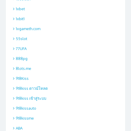
1xbet
1xbit1
1xgameth.com
55slot
77UFA
888pg
8lots.me
918Kiss
918kiss ดาวน์โหลด
918kiss เข้าสู่ระบบ
918kissauto
918kissme
ABA