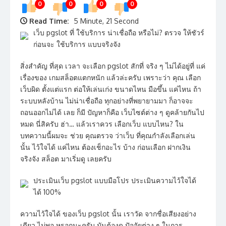
0
0
0
0
Read Time:
5 Minute, 21 Second
เว็บ pgslot ที่ ใช้บริการ น่าเชื่อถือ หรือไม่? ตรวจ ให้ชัวร์
ก่อนจะ ใช้บริการ แบบจริงจัง
สิ่งสำคัญ ที่สุด เวลา จะเลือก pgslot สักที่ จริง ๆ ไม่ได้อยู่ที่ แค่
เรื่องของ เกมสล็อตแตกหนัก แล้วล่ะครับ เพราะว่า คุณ เลือก
เว็บผิด ตั้งแต่แรก ต่อให้เล่นเก่ง ขนาดไหน มือขึ้น แค่ไหน ถ้า
ระบบหลังบ้าน ไม่น่าเชื่อถือ ทุกอย่างที่พยายามมา ก็อาจจะ
ถอนออกไม่ได้ เลย ก็มี ปัญหาก็คือ เว็บไซต์ต่าง ๆ ดูคล้ายกันไป
หมด นี่สิครับ ฮ่า… แล้วเราควร เลือกเว็บ แบบไหน? ใน
บทความนี้ผมจะ ช่วย คุณตรวจ ว่าเว็บ ที่คุณกำลังเลือกเล่น
นั้น ไว้ใจได้ แค่ไหน ต้องเช็กอะไร บ้าง ก่อนเลือก ฝากเงิน
จริงจัง สล็อต มาเริ่มดู เลยครับ
ประเมินเว็บ pgslot แบบมือโปร ประเมินความไว้ใจได้
ได้ 100%
ความไว้ใจได้ ของเว็บ pgslot นั้น เราวัด จากชื่อเสียงอย่าง
เดียว ไม่พอ หรอกนะครับ มันต้องดู ปัจจัยต่าง ๆ ในการ