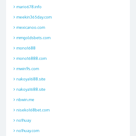
mario678.info
meekin365day.com
mexicanoo.com
mmgoldsbets.com
mono1688
mono16888.com
mwin9s.com
nakoya1688.site
nakoya1688.site
nbwin.me
niseko168bet.com
no1huay
no1huay.com