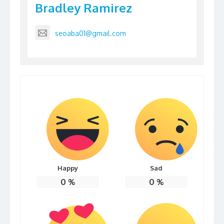
Bradley Ramirez
seoaba01@gmail.com
Happy
Sad
0
%
0
%