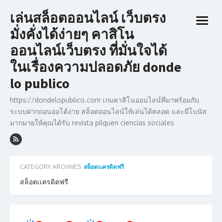
Skip
เล่นสล็อตออนไลน์ เว็บตรง
to
open
content
มั่งคั่งได้ง่ายๆ คาสิโน
menu
ออนไลน์เว็บตรง ที่มั่นใจได้
ในเรื่องความปลอดภัย donde
lo publico
https://dondelopublico.com เกมคาสิโนออนไลน์ที่มาพร้อมกับ
ระบบฝากถอนออโต้ง่าย สล็อตออนไลน์ให้เล่นได้ตลอด และมีโบนัส
มากมายให้คุณได้รับ revista pilquen ciencias sociales
CATEGORY ARCHIVES:
สล็อตเเครดิตฟรี
สล็อตเเครดิตฟรี