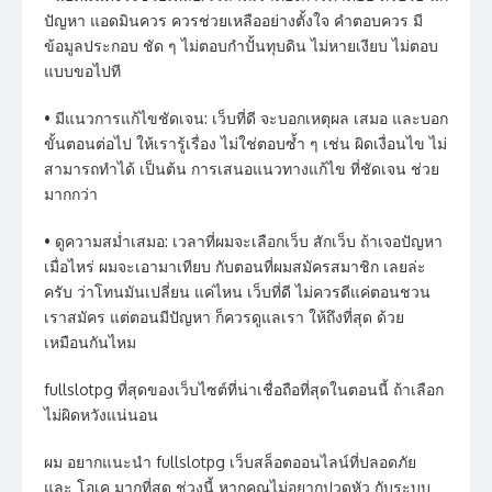
ปัญหา แอดมินควร ควรช่วยเหลืออย่างตั้งใจ คำตอบควร มี
ข้อมูลประกอบ ชัด ๆ ไม่ตอบกำปั้นทุบดิน ไม่หายเงียบ ไม่ตอบ
แบบขอไปที
• มีแนวการแก้ไขชัดเจน: เว็บที่ดี จะบอกเหตุผล เสมอ และบอก
ขั้นตอนต่อไป ให้เรารู้เรื่อง ไม่ใช่ตอบซ้ำ ๆ เช่น ผิดเงื่อนไข ไม่
สามารถทำได้ เป็นต้น การเสนอแนวทางแก้ไข ที่ชัดเจน ช่วย
มากกว่า
• ดูความสม่ำเสมอ: เวลาที่ผมจะเลือกเว็บ สักเว็บ ถ้าเจอปัญหา
เมื่อไหร่ ผมจะเอามาเทียบ กับตอนที่ผมสมัครสมาชิก เลยล่ะ
ครับ ว่าโทนมันเปลี่ยน แค่ไหน เว็บที่ดี ไม่ควรดีแค่ตอนชวน
เราสมัคร แต่ตอนมีปัญหา ก็ควรดูแลเรา ให้ถึงที่สุด ด้วย
เหมือนกันไหม
fullslotpg ที่สุดของเว็บไซต์ที่น่าเชื่อถือที่สุดในตอนนี้ ถ้าเลือก
ไม่ผิดหวังแน่นอน
ผม อยากแนะนำ fullslotpg เว็บสล็อตออนไลน์ที่ปลอดภัย
และ โอเค มากที่สุด ช่วงนี้ หากคุณไม่อยากปวดหัว กับระบบ