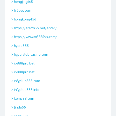
hengjing168
hi6bet.com
hongkong456
https://sretthi99.bet/enter/
https://www.mfj889xx.com/
hydra888
hyperclub-casino.com
ib888pro.bet
ib888pro.bet
infyplus888.com
infyplus888.info
item388.com
Jinda55
jinda888