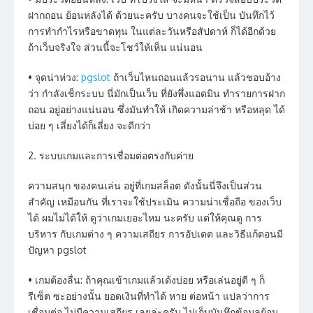
ฝากถอน ย้อนหลังได้ ด้วยนะครับ บางคนจะใช้เป็น บันทึกไว้
การทำกำไรหรือขาดทุน ในแต่ละวันหรือสัปดาห์ ก็ได้อีกด้วย
ถ้าเว็บจริงใจ ส่วนนี้จะโชว์ให้เห็น แน่นอน
• จุดน่าห่วง:
pgslot
ถ้าเว็บไหนถอนแล้วรอนาน แล้วชอบอ้าง
ว่า กำลังเช็กระบบ นี่มักเป็นเว็บ ที่ยังพึ่งแอดมิน ทำรายการฝาก
ถอน อยู่อย่างแน่นอน ซึ่งมันทำให้ เกิดความล่าช้า หรือหลุด ได้
บ่อย ๆ เลี่ยงได้ก็เลี่ยง จะดีกว่า
2. ระบบเกมและการเชื่อมต่อตรงกับค่าย
ความสนุก ของคนเล่น อยู่ที่เกมสล็อต ดังนั้นนี่จึงเป็นส่วน
สำคัญ เหมือนกัน ที่เราจะใช้ประเมิน ความน่าเชื่อถือ ของเว็บ
ได้ ผมไม่ได้ให้ ดูว่าเกมเยอะไหม นะครับ แต่ให้คุณดู การ
บริหาร กับเกมต่าง ๆ ความเสถียร การอัปเดต และวิธีแก้ตอนมี
ปัญหา pgslot
• เกมต้องลื่น: ถ้าคุณเข้าเกมแล้วเด้งบ่อย หรือเล่นอยู่ดี ๆ ก็
รีเซ็ต ซะอย่างนั้น ยอดเงินที่ทำได้ หาย ต่อหน้า แปลว่าการ
เชื่อมต่อ ไม่มีความเสถียร เลยล่ะครับ ไม่เก็บบันทึกข้อมูลย้อน