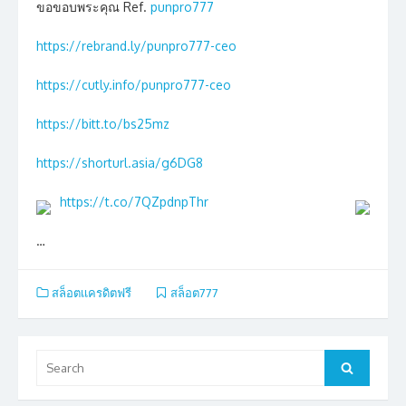
ขอขอบพระคุณ Ref.
punpro777
https://rebrand.ly/punpro777-ceo
https://cutly.info/punpro777-ceo
https://bitt.to/bs25mz
https://shorturl.asia/g6DG8
https://t.co/7QZpdnpThr
…
สล็อตเเครดิตฟรี
สล็อต777
Search
Search
for: