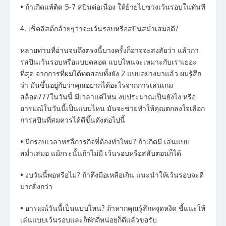
• ถ้าเกิดแพ้ติด 5-7 สปินต่อเนื่อง ให้ย้ายไปช่วงเว้นรอบในทันที
4. เช็คลิสต์กล้วยๆว่าจะเว้นรอบหรือสปินสม่ำเสมอดี?
หลายท่านที่อ่านจนถึงตรงนี้บางครั้งก็อาจจะสงสัยว่า แล้วกา
รสปินเว้นรอบหรือแบบตลอด แบบไหนจะเหมาะกับเราเยอะ
ที่สุด จากการที่ผมได้ทดสอบทั้งยัง 2 แบบอย่างมาแล้ว ผมรู้สึก
ว่า มันขึ้นอยู่กับว่าคุณอยากได้อะไรจากการเล่นเกม
สล็อต777ในวันนี้ มีเวลาแค่ไหน งบประมาณเป็นยังไง หรือ
อารมณ์ในวันนี้เป็นแบบไหน มันจะช่วยทำให้คุณตกลงใจเลือก
การสปินที่สมควรได้ดีขึ้นดังต่อไปนี้
• มีกรอบเวลาหรอืภารกิจที่ต้องทำไหม? ถ้าเกิดมี เล่นแบบ
สม่ำเสมอ แม้กระนั้นถ้าไม่มี เว้นรอบหรือสลับตอนก็ได้
• งบวันนี้พอหรือไม่? ถ้าตึงมือเหลือเกิน แนะนำให้เว้นรอบจะดี
มากยิ่งกว่า
• อารมณ์วันนี้เป็นแบบไหน? ถ้าหากคุณรู้สึกหงุดหงิด ชี้แนะให้
เล่นแบบเว้นรอบและก็พักถี่หน่อยก็ดีแล้วขอรับ