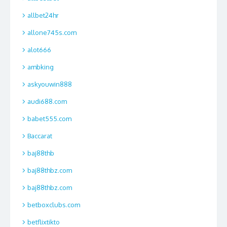
allbet24hr
allone745s.com
alot666
ambking
askyouwin888
audi688.com
babet555.com
Baccarat
baj88thb
baj88thbz.com
baj88thbz.com
betboxclubs.com
betflixtikto