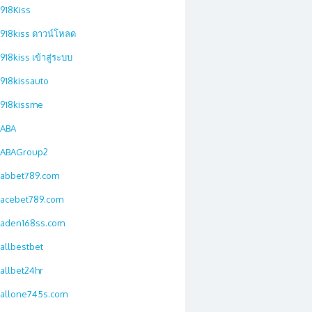
918Kiss
918kiss ดาวน์โหลด
918kiss เข้าสู่ระบบ
918kissauto
918kissme
ABA
ABAGroup2
abbet789.com
acebet789.com
aden168ss.com
allbestbet
allbet24hr
allone745s.com