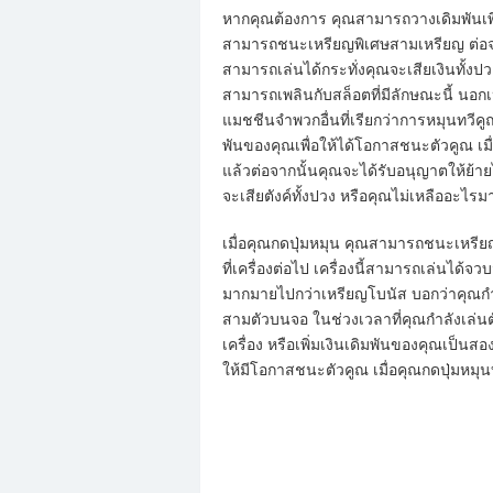
หากคุณต้องการ คุณสามารถวางเดิมพันเพิ่
สามารถชนะเหรียญพิเศษสามเหรียญ ต่อจากนั
สามารถเล่นได้กระทั่งคุณจะเสียเงินทั้ง
สามารถเพลินกับสล็อตที่มีลักษณะนี้ นอ
แมชชีนจำพวกอื่นที่เรียกว่าการหมุนทวีค
พันของคุณเพื่อให้ได้โอกาสชนะตัวคูณ เ
แล้วต่อจากนั้นคุณจะได้รับอนุญาตให้ย้ายไ
จะเสียตังค์ทั้งปวง หรือคุณไม่เหลืออะไ
เมื่อคุณกดปุ่มหมุน คุณสามารถชนะเหรีย
ที่เครื่องต่อไป เครื่องนี้สามารถเล่นได้จ
มากมายไปกว่าเหรียญโบนัส บอกว่าคุณกำลัง
สามตัวบนจอ ในช่วงเวลาที่คุณกำลังเล่นต
เครื่อง หรือเพิ่มเงินเดิมพันของคุณเป็นสอ
ให้มีโอกาสชนะตัวคูณ เมื่อคุณกดปุ่มหมุ