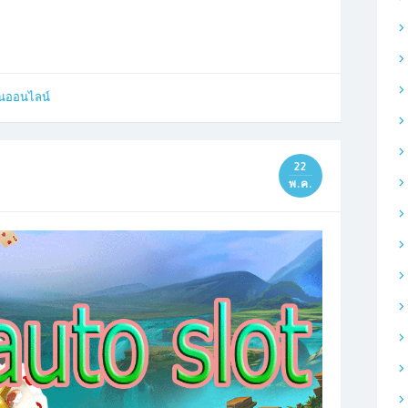
ันออนไลน์
22
พ.ค.