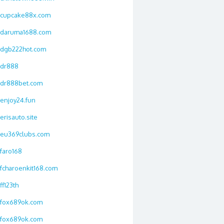
cupcake88x.com
daruma1688.com
dgb222hot.com
dr888
dr888bet.com
enjoy24.fun
erisauto.site
eu369clubs.com
faro168
fcharoenkit168.com
ff123th
fox689ok.com
fox689ok.com