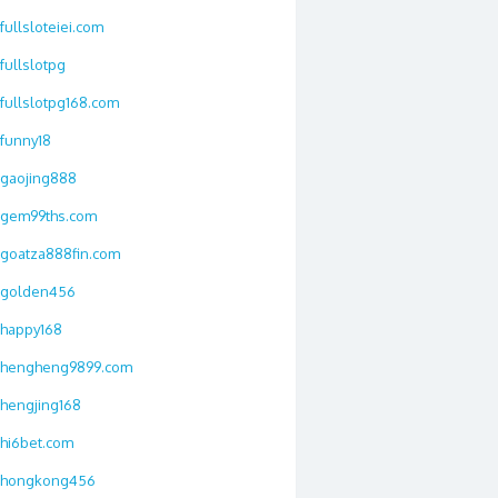
fullsloteiei.com
fullslotpg
fullslotpg168.com
funny18
gaojing888
gem99ths.com
goatza888fin.com
golden456
happy168
hengheng9899.com
hengjing168
hi6bet.com
hongkong456