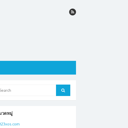
arch
Search
:
มวดหมู่
123xos.com