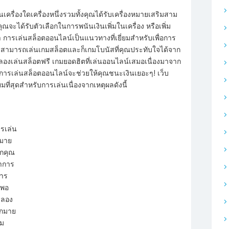
เครื่องใดเครื่องหนึ่งรวมทั้งคุณได้รับเครื่องหมายเสริมสาม
ุณจะได้รับตัวเลือกในการพนันเงินเพิ่มในเครื่อง หรือเพิ่ม
า การเล่นสล็อตออนไลน์เป็นแนวทางที่เยี่ยมสำหรับเพื่อการ
ะสามารถเล่นเกมสล็อตและก็เกมโบนัสที่คุณประทับใจได้จาก
เล่นสล็อตฟรี เกมยอดฮิตที่เล่นออนไลน์เสมอเนื่องมาจาก
การเล่นสล็อตออนไลน์จะช่วยให้คุณชนะเงินเยอะๆ! เว็บ
มที่สุดสำหรับการเล่นเนื่องจากเหตุผลดังนี้
รเล่น
งหมาย
ากคุณ
่าการ
การ
คพอ
ทดลอง
ากมาย
ืม