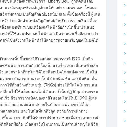
ชชีนเครื่องแรกที่เรียกว่า “Liberty Bell” ถูกคิดค้นโดย
ีสามวงล้อหมุนพร้อมสัญลักษณ์ห้าอย่าง: เพชร จอบ โพแดง
ีภาพกลายเป็นสัญลักษณ์ยอดนิยมและตั้งชื่อเครื่องนี้ ผู้เล่น
และหวังว่าจะจัดตำแหน่งสัญลักษณ์สำหรับการจ่ายเงิน สล็อต
สล็อตแมชชีนระบบเครื่องกลไฟฟ้าถือกำเนิดขึ้น นำเสนอ
เหล่านี้ใช้ส่วนประกอบไฟฟ้าและมีความน่าเชื่อถือมากกว่า
โดดที่ใช้พลังงานไฟฟ้าทำให้สามารถจ่ายเหรียญอัตโนมัติได้
โนการเพิ่มขึ้นของวิดีโอสล็อต: ทศวรรษที่ 1970 เป็นอีก
ีนด้วยการเปิดตัววิดีโอสล็อต เครื่องเหล่านี้แทนที่วงล้อ
ริงและกราฟิกที่สดใส วิดีโอสล็อตเปิดโลกแห่งความเป็นไป
้พวกเขาสามารถรวมรอบโบนัส แอนิเมชัน และธีมที่น่าตื่น
ารใช้ตัวสร้างตัวเลขสุ่ม (RNGs) ช่วยให้มั่นใจในการเล่น
 เปลี่ยนไปใช้สล็อตออนไลน์:อินเทอร์เน็ตปฏิวัติอุตสาหกรรม
ดเร็ว ด้วยการกำเนิดของคาสิโนออนไลน์ในปี 1990 ผู้เล่น
ชื่นชอบจากความสะดวกสบายในบ้านของพวกเขา สล็อต
ลากหลาย และโบนัสที่น่าดึงดูด ความก้าวหน้าทาง
ร็วขึ้นและกราฟิกที่ได้รับการปรับปรุง ช่วยเพิ่มประสบการณ์
วัติสล็อตมือถือ: เมื่อสมาร์ทโฟนกลายเป็นส่วนสำคัญในชีวิต