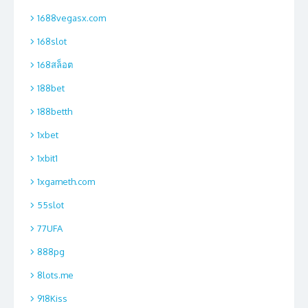
1688vegasx.com
168slot
168สล็อต
188bet
188betth
1xbet
1xbit1
1xgameth.com
55slot
77UFA
888pg
8lots.me
918Kiss