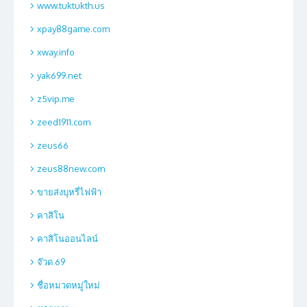
www.tuktukth.us
xpay88game.com
xway.info
yak699.net
z5vip.me
zeed1911.com
zeus66
zeus88new.com
ขายส่งบุหรี่ไฟฟ้า
คาสิโน
คาสิโนออนไลน์
จ๊วด 69
ชื่อหมวดหมู่ใหม่