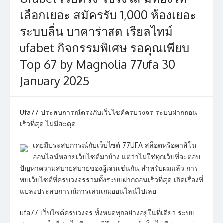
เลือกเยอะ สมัครรับ 1,000 ห้องเยอะ
ระบบลื่น บาคาร่าสด เรียลไทม์
ufabet กิจกรรมพิเศษ รอคุณเพียบ
Top 67 by Magnolia 77ufa 30
January 2025
Ufa77 ประสบการณ์ตรงกับเว็บไซต์ครบวงจร ระบบฝากถอน
เร็วที่สุด ไม่มีสะดุด
เคยมีประสบการณ์กับเว็บไซต์ 77UFA สล็อตหรือคาสิโน
ออนไลน์หลายเว็บไซต์มาบ้าง แต่ว่าไม่ใช่ทุกเว็บที่จะตอบ
ปัญหาความสบายสบายของผู้เล่นเช่นกัน สำหรับผมแล้ว การ
พบเว็บไซต์ที่ครบวงจรรวมทั้งระบบฝากถอนเร็วที่สุด เกิดเรื่องที่
แปลงประสบการณ์การเล่นเกมออนไลน์ไปเลย
ufa77 เว็บไซต์ครบวงจร ทั้งหมดทุกอย่างอยู่ในที่เดียว ระบบ