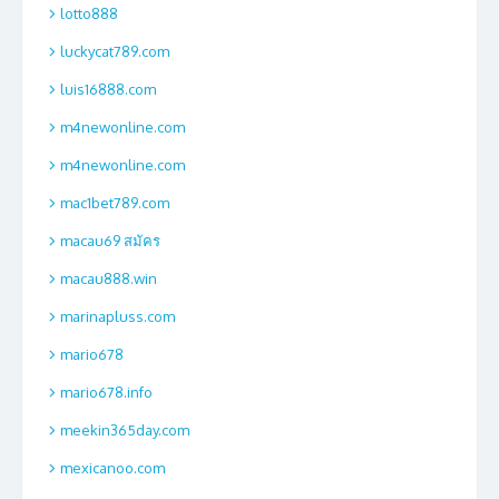
lotto888
luckycat789.com
luis16888.com
m4newonline.com
m4newonline.com
mac1bet789.com
macau69 สมัคร
macau888.win
marinapluss.com
mario678
mario678.info
meekin365day.com
mexicanoo.com