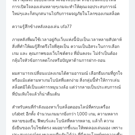
การเปิดใจลองเล่นหลายๆเกมจะทำให้คุณเจอประสบการณ์
ใหม่ๆและก็สนุกสนานไปกับการผจญภัยในโลกของเกมสล็อต
ความรู้สึกข้างหลังลองเล่น ufa77
ภายหลังที่ผมใช้เวลาอยู่กับเว็บแห่งนี้นับเป็นเวลาหลายสัปดาห์
สิ่งที่ทำให้ผมรู้สึกตรึงใจที่สุดเป็น ความเป็นอิสระในการเลือก
เกม และ คุณภาพของเว็บไซต์ตรง ที่มั่นคงจะ ไม่จำเป็นต้อง
กลุ้มใจหัวข้อการคดโกงหรือปัญหาด้านการฝาก-ถอน
ผมสามารถเปลี่ยนแปลงเกมได้ตามอารมณ์ เลือกธีมเกมที่ถูกใจ
หรือแม้แต่ตามหาเกมโบนัสที่แตกง่าย สิ่งกลุ่มนี้ทำให้การเล่น
สล็อตมิได้เป็นแค่การหมุนวงล้อ แต่ว่ากลายเป็นประสบการณ์
ที่บันเทิงใจแล้วก็น่าตื่นเต้น
สำหรับคนที่กำลังมองหาเว็บสล็อตออนไลน์ที่ครบเครื่อง
ufabet อีกทั้ง จำนวนเกมมากยิ่งกว่า 1,000 เกม, ความหลาก
หลายของธีม, ฟีพบร์และโบนัสที่หลากหลาย, แล้วก็ ความ
ยั่งยืนของเว็บไซต์ตรง ผมอยากชี้แนะให้ทดลองเล่นมอง เพราะ
ประสบการณ์ตรงของผมยืนยันได้ว่า ที่นี่ตอบโจทย์ทุกความชื่น