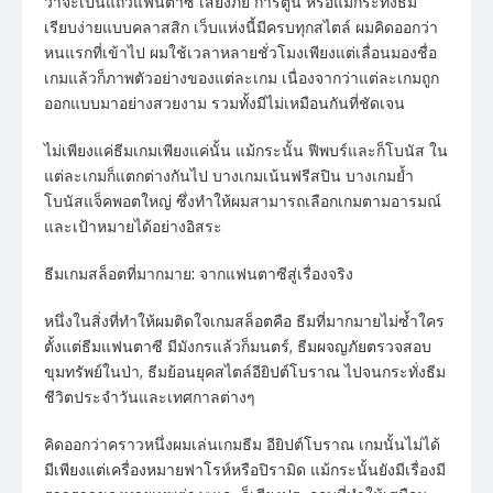
ว่าจะเป็นแถวแฟนตาซี เสี่ยงภัย การ์ตูน หรือแม้กระทั้งธีม
เรียบง่ายแบบคลาสสิก เว็บแห่งนี้มีครบทุกสไตล์ ผมคิดออกว่า
หนแรกที่เข้าไป ผมใช้เวลาหลายชั่วโมงเพียงแต่เลื่อนมองชื่อ
เกมแล้วก็ภาพตัวอย่างของแต่ละเกม เนื่องจากว่าแต่ละเกมถูก
ออกแบบมาอย่างสวยงาม รวมทั้งมีไม่เหมือนกันที่ชัดเจน
ไม่เพียงแค่ธีมเกมเพียงแค่นั้น แม้กระนั้น ฟีพบร์และก็โบนัส ใน
แต่ละเกมก็แตกต่างกันไป บางเกมเน้นฟรีสปิน บางเกมย้ำ
โบนัสแจ็คพอตใหญ่ ซึ่งทำให้ผมสามารถเลือกเกมตามอารมณ์
และเป้าหมายได้อย่างอิสระ
ธีมเกมสล็อตที่มากมาย: จากแฟนตาซีสู่เรื่องจริง
หนึ่งในสิ่งที่ทำให้ผมติดใจเกมสล็อตคือ ธีมที่มากมายไม่ซ้ำใคร
ตั้งแต่ธีมแฟนตาซี มีมังกรแล้วก็มนตร์, ธีมผจญภัยตรวจสอบ
ขุมทรัพย์ในป่า, ธีมย้อนยุคสไตล์อียิปต์โบราณ ไปจนกระทั่งธีม
ชีวิตประจำวันและเทศกาลต่างๆ
คิดออกว่าคราวหนึ่งผมเล่นเกมธีม อียิปต์โบราณ เกมนั้นไม่ได้
มีเพียงแต่เครื่องหมายฟาโรห์หรือปิรามิด แม้กระนั้นยังมีเรื่องมี