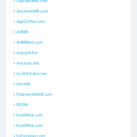
cupcake88x.com
daruma1688.com
dgb222hot.com
dr888
dr888bet.com
enjoy24.fun
erisauto.site
eu369clubs.com
faro168
fcharoenkit168.com
ff123th
fox689ok.com
fox689ok.com
fullsloteiei.com