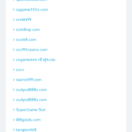
sqgame555s.com
sretthi99
ss168vip.com
ssc168.com
ssc915casino.com
ssgame666 เข้าสู่ระบบ
ssru
starrich99.com
sudyod888s.com
sudyod888s.com
SuperGame Slot
t88golds.com
tangtem168