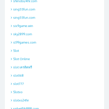
shinobi24hr.com
sing55fun.com
sing55fun.com
six9game.win
sky2899.com
sl99games.com
Slot
Slot Online
slot เครดิตฟรี
slot168
slot777
Slotxo
slotxo24hr
spbetflik888.com