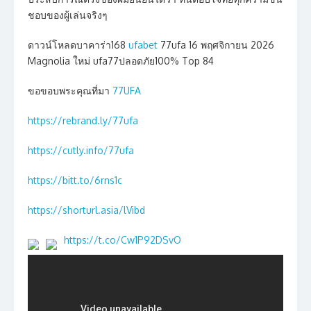
ชอบของผู้เล่นจริงๆ
ดาวน์โหลดบาคาร่า168
ufabet
77ufa 16 พฤศจิกายน 2026
Magnolia ใหม่ ufa77ปลอดภัย100% Top 84
ขอขอบพระคุณที่มา
77UFA
https://rebrand.ly/77ufa
https://cutly.info/77ufa
https://bitt.to/6rns1c
https://shorturl.asia/lVibd
https://t.co/Cw1P92DSvO