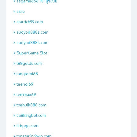
ssgame666 เข้าสู่ระบบ
ssru
starrich99.com
sudyod888s.com
sudyod888s.com
SuperGame Slot
t88golds.com
tangtem168
teenoi69
temmax69
thehulk888.com
tia8kingbet.com
tkbpgg.com
topstar359win.com