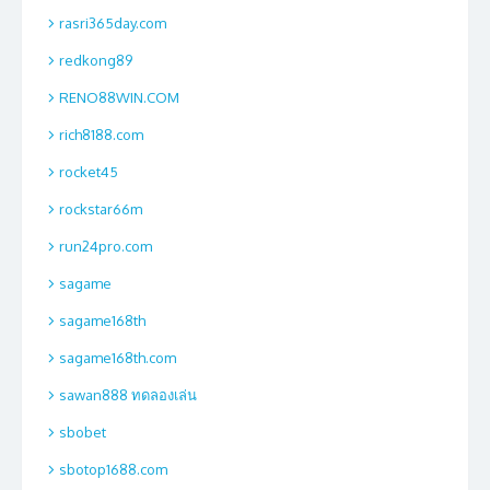
rasri365day.com
redkong89
RENO88WIN.COM
rich8188.com
rocket45
rockstar66m
run24pro.com
sagame
sagame168th
sagame168th.com
sawan888 ทดลองเล่น
sbobet
sbotop1688.com