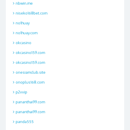
nbwin.me
niseko168bet.com
no1huay
no1huay.com
okcasino
okcasino159.com
okcasino159.com
onesiamclub.site
onoplus168.com
p2vvip
pananthai99.com
pananthai99.com
panda555