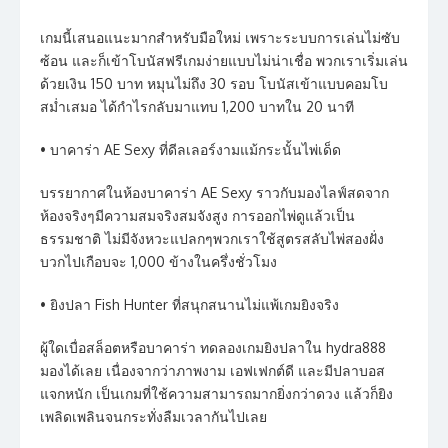
เกมนี้เสนอแนะมากสำหรับมือใหม่ เพราะระบบการเล่นไม่ซับ
ซ้อน และก็เข้าโบนัสฟรีเกมง่ายแบบไม่น่าเชื่อ พวกเราเริ่มเล่น
ด้วยเงิน 150 บาท หมุนไม่ถึง 30 รอบ โบนัสเข้าแบบคอมโบ
สม่ำเสมอ ได้กำไรกลับมาแทบ 1,200 บาทใน 20 นาที
• บาคาร่า AE Sexy ที่ดีลเลอร์งามแม้กระนั้นไพ่เด็ด
บรรยากาศในห้องบาคาร่า AE Sexy ราวกับมองไลฟ์สดจาก
ห้องจริงๆมีความสมจริงสมจังสูง การออกไพ่ดูแล้วเป็น
ธรรมชาติ ไม่มีจังหวะแปลกๆพวกเราใช้สูตรสลับไพ่สองฝั่ง
บวกไปเกือบจะ 1,000 ข้างในครึ่งชั่วโมง
• ยิงปลา Fish Hunter ที่สนุกสนานไม่แพ้เกมยิงจริง
ผู้ใดเบื่อสล็อตหรือบาคาร่า ทดลองเกมยิงปลาใน hydra888
มองได้เลย เนื่องจากว่าภาพงาม เอฟเฟกต์ดี และมีปลาบอส
แจกหนัก เป็นเกมที่ใช้ความสามารถมากยิ่งกว่าดวง แล้วก็ยิง
เพลิดเพลินจนกระทั่งลืมเวลากันไปเลย