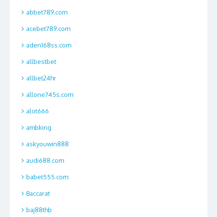
abbet789.com
acebet789.com
aden168ss.com
allbestbet
allbet24hr
allone745s.com
alot666
ambking
askyouwin888
audi688.com
babet555.com
Baccarat
baj88thb