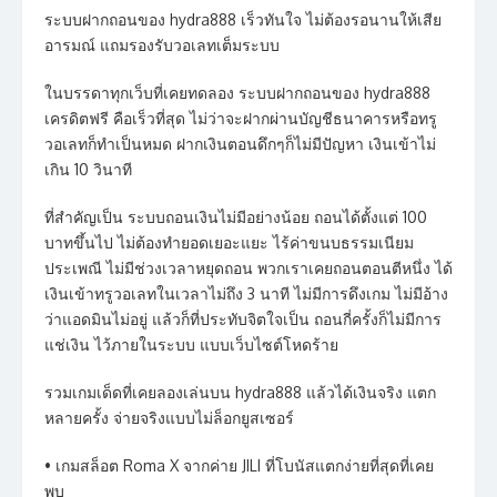
ระบบฝากถอนของ hydra888 เร็วทันใจ ไม่ต้องรอนานให้เสีย
อารมณ์ แถมรองรับวอเลทเต็มระบบ
ในบรรดาทุกเว็บที่เคยทดลอง ระบบฝากถอนของ hydra888
เครดิตฟรี คือเร็วที่สุด ไม่ว่าจะฝากผ่านบัญชีธนาคารหรือทรู
วอเลทก็ทำเป็นหมด ฝากเงินตอนดึกๆก็ไม่มีปัญหา เงินเข้าไม่
เกิน 10 วินาที
ที่สำคัญเป็น ระบบถอนเงินไม่มีอย่างน้อย ถอนได้ตั้งแต่ 100
บาทขึ้นไป ไม่ต้องทำยอดเยอะแยะ ไร้ค่าขนบธรรมเนียม
ประเพณี ไม่มีช่วงเวลาหยุดถอน พวกเราเคยถอนตอนตีหนึ่ง ได้
เงินเข้าทรูวอเลทในเวลาไม่ถึง 3 นาที ไม่มีการดึงเกม ไม่มีอ้าง
ว่าแอดมินไม่อยู่ แล้วก็ที่ประทับจิตใจเป็น ถอนกี่ครั้งก็ไม่มีการ
แช่เงิน ไว้ภายในระบบ แบบเว็บไซต์โหดร้าย
รวมเกมเด็ดที่เคยลองเล่นบน hydra888 แล้วได้เงินจริง แตก
หลายครั้ง จ่ายจริงแบบไม่ล็อกยูสเซอร์
• เกมสล็อต Roma X จากค่าย JILI ที่โบนัสแตกง่ายที่สุดที่เคย
พบ