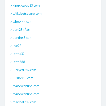
kingxxxbet123.com
lalikabetsgame.com
lcbet444.com
lion123สล็อต
lionth168.com
live22
lotto432
lotto888
luckycat789.com
luis16888.com
m4newonline.com
m4newonline.com
mac1bet789.com