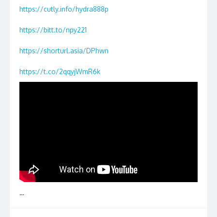
https://cutly.info/hydra888p
https://bitt.to/npy221
https://shorturl.asia/DPhwn
https://t.co/2qqyjWmR6k
…