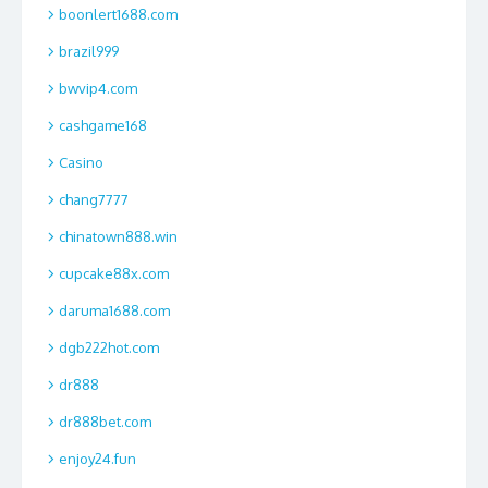
boonlert1688.com
brazil999
bwvip4.com
cashgame168
Casino
chang7777
chinatown888.win
cupcake88x.com
daruma1688.com
dgb222hot.com
dr888
dr888bet.com
enjoy24.fun