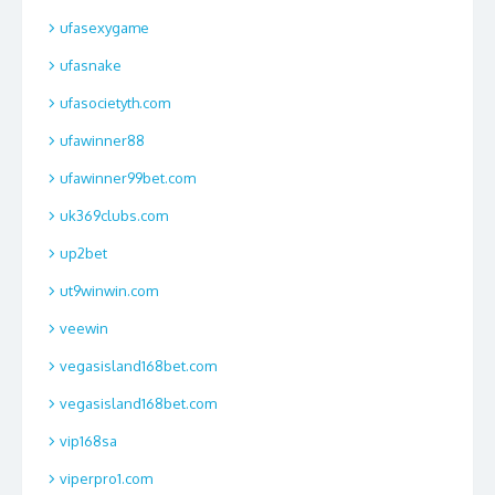
ufasexygame
ufasnake
ufasocietyth.com
ufawinner88
ufawinner99bet.com
uk369clubs.com
up2bet
ut9winwin.com
veewin
vegasisland168bet.com
vegasisland168bet.com
vip168sa
viperpro1.com