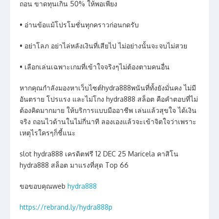
ถอน ขาดทุนเกิน 50% ให้พอเพียง
• อ่านข้อแม้โปรโมชั่นทุกคราวก่อนกดรับ
• อย่าโลภ อย่าไล่หลังเงินที่เสียไป ไม่อย่างนั้นจะจบไม่สวย
• เลือกเล่นเฉพาะเกมที่เข้าใจจริงๆไม่ต้องตามคนอื่น
หากคุณกำลังมองหาเว็บไซต์hydra888พนันที่ทั้งยังมั่นคง ไม่มี
อันตราย โปรแรง และไม่โกง hydra888 สล็อต คือคำตอบที่ไม่
ต้องคิดมากมาย ให้บริการแบบมืออาชีพ เล่นแล้วสุขใจ ได้เงิน
จริง ถอนไวด้านในไม่กี่นาที ลองเองแล้วจะเข้าจิตใจว่าเพราะ
เหตุไรใครๆก็ชี้แนะ
slot hydra888 เครดิตฟรี 12 DEC 25 Maricela คาสิโน
hydra888 สล็อต มาแรงที่สุด Top 66
ขอขอบคุณweb
hydra888
https://rebrand.ly/hydra888p