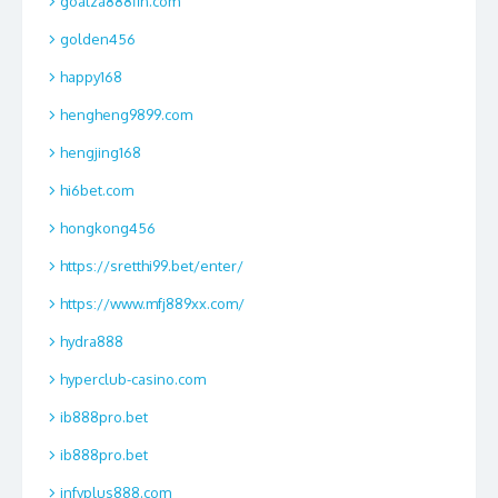
goatza888fin.com
golden456
happy168
hengheng9899.com
hengjing168
hi6bet.com
hongkong456
https://sretthi99.bet/enter/
https://www.mfj889xx.com/
hydra888
hyperclub-casino.com
ib888pro.bet
ib888pro.bet
infyplus888.com