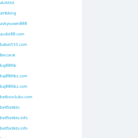
alot666
ambking
askyouwin888
audi688.com
babet555.com
Baccarat
baj88thb
baj88thbz.com
baj88thbz.com
betboxclubs.com
betflixtikto
betflixtikto.info
betflixtikto.info