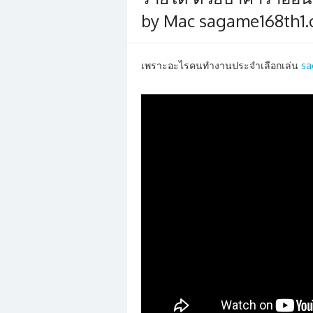
by Mac sagame168th1.c
เพราะอะไรคนทำงานประจำเลือกเล่น
sa