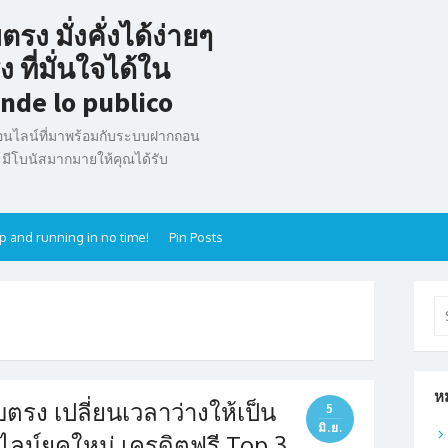
รง มั่งคั่งได้ง่ายๆ
ที่มั่นใจได้ใน
nde lo publico
อนไลน์ที่มาพร้อมกับระบบฝากถอน
ะมีโบนัสมากมายให้คุณได้รับ
p and running in no time!
Pin Posts
Se
for
ห
ตรง เปลี่ยนเวลาว่างให้เป็น
5
มิ.ย.
ลน์ยุคใหม่ เครดิตฟรี Top 3