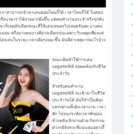
ที่เราสามารถเข้ามาเล่นตอนไหนก็ได้ เวลาไหนก็ได้ ในตอน
เข้าถึงบาคาร่าได้ง่ายมากยิ่งขึ้น แต่คนทำงานประจำจริงๆกลับ
กเขาก็เลยมักเลือกขณะที่ใช้เล่นเสมอๆไปเลยครับผม บางคน
นนอน หรือบางคนบางทีอาจเลือกเล่นเฉพาะวันหยุดเพียงแค่
ลือกเล่นในระยะเวลาเดิมๆเยอะขึ้น มันมีสาเหตุจากอะไรบ้าง
ขณะเดิมทำให้การเล่น
sagame168 สอดคล้องกับชีวิต
ประจำวัน
สำหรับคนทำงาน
sagame168 จะเข้ามาในชีวิต
ประจำวันได้ มันก็จำเป็นต้อง
แทรกผ่านทั้งยังเวลางาน เวลา
พัก ไปจนกระทั่งเวลาพักผ่อน
ข้างหลังเลิกงานด้วย กิจกรรม
ต่างๆมีจังหวะที่แน่นอนอย่างงี้