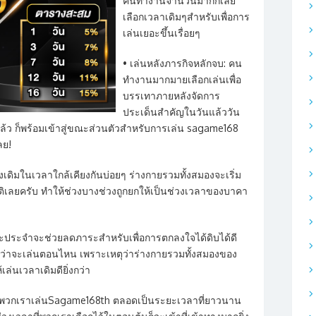
คนทำงานจำนวนมากก็เลย
เลือกเวลาเดิมๆสำหรับเพื่อการ
เล่นเยอะขึ้นเรื่อยๆ
• เล่นหลังภารกิจหลักจบ: คน
ทำงานมากมายเลือกเล่นเพื่อ
บรรเทาภายหลังจัดการ
ประเด็นสำคัญในวันแล้ววัน
ปแล้ว ก็พร้อมเข้าสู่ขณะส่วนตัวสำหรับการเล่น sagame168
ลย!
ิ่งเดิมในเวลาใกล้เคียงกันบ่อยๆ ร่างกายรวมทั้งสมองจะเริ่ม
นมัติเลยครับ ทำให้ช่วงบางช่วงถูกยกให้เป็นช่วงเวลาของบาคา
ณะประจำจะช่วยลดภาระสำหรับเพื่อการตกลงใจได้ดิบได้ดี
วันว่าจะเล่นตอนไหน เพราะเหตุว่าร่างกายรวมทั้งสมองของ
เล่นเวลาเดิมดียิ่งกว่า
าง: พอพวกเราเล่นSagame168th ตลอดเป็นระยะเวลาที่ยาวนาน