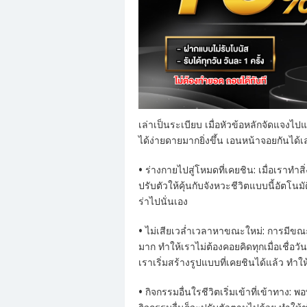
เล่าเป็นระเบียบ เมื่อหัวข้อหลักจัดแจงไ
ได้ง่ายดายมากยิ่งขึ้น เอนหน้าจอยกันได้เ
• ร่างกายไปสู่โหมดที่เคยชิน: เมื่อเราทำส
ปรับตัวให้คุ้นกับจังหวะชีวิตแบบนี้อัตโ
ร่าไปนั่นเอง
• ไม่เสียเวล่ำเวลาหาขณะใหม่: การมีข
มาก ทำให้เราไม่ต้องคอยคิดทุกเมื่อเชื่อ
เราเริ่มสร้างรูปแบบที่เคยชินได้แล้ว ทำให้
• กิจกรรมอื่นใรชีวิตเริ่มเข้าที่เข้าท