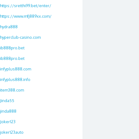
https://sretthi99.bet/enter/
https://www.mfj889xx.com/
hydra888
hyperclub-casino.com
ib888pro.bet
ib888pro.bet
infyplus888.com
infyplus888.info
item388.com
Jinda55
jinda888
Joker123
joker123auto