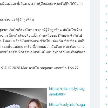
ความมั่นคงและยั่งยืนทางความรู้สึกและอารมณ์ได้ดิบได้ดีมาก
งขณะที่รู้จักสูงที่สุด
 เว็บไซต์ตรงในช่วงเวลาที่รู้จักสูงที่สุด มันไม่ใช่เรื่อง
จากขณะนั้นๆกำลังเปลี่ยนเป็นส่วนหนึ่งของชีวิตประจำวันไป
ุ้นเคย แล้วก็มันกับจังหวะชีวิตในแต่ละวัน ท้ายที่สุด มันก็
ปตลอดนั่นแหละนะครับ ซึ่งผมมองว่า มันคือการสะท้อนความ
ต่อเนื่องรวมทั้งความสนิทสนมในแนวทางดำเนินชีวิตที่แตก
o 9 AUG 2026 Mac คาสิโน sagame แตกหนัก Top 27
https://rebrand.ly/sag
ame168th-1
https://cutly.info/saga