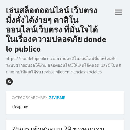
Skip
เล่นสล็อตออนไลน์ เว็บตรง
to
open
content
มั่งคั่งได้ง่ายๆ คาสิโน
menu
ออนไลน์เว็บตรง ที่มั่นใจได้
ในเรื่องความปลอดภัย donde
lo publico
https://dondelopublico.com เกมคาสิโนออนไลน์ที่มาพร้อมกับ
ระบบฝากถอนออโต้ง่าย สล็อตออนไลน์ให้เล่นได้ตลอด และมีโบนัส
มากมายให้คุณได้รับ revista pilquen ciencias sociales
CATEGORY ARCHIVES:
Z5VIP.ME
z5vip.me
Z5vip เข้าสู่ระบบ 29 พฤษภาคม