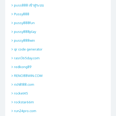
puss888 เข้าสู่ระบบ
Pussy888
pussy888fun
pussy888play
pussy888win
qr code generator
rasri365day.com
redkong89
RENO88WIN.COM
rich8188.com
rocket45
rockstar66m
run24pro.com