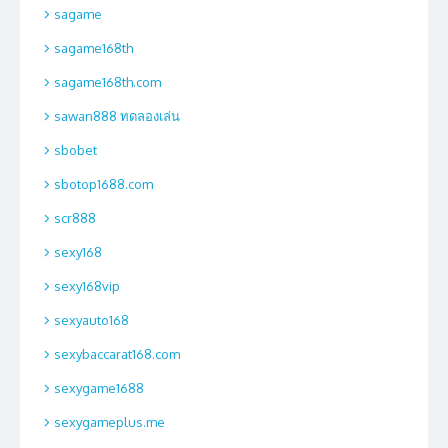
sagame
sagame168th
sagame168th.com
sawan888 ทดลองเล่น
sbobet
sbotop1688.com
scr888
sexy168
sexy168vip
sexyauto168
sexybaccarat168.com
sexygame1688
sexygameplus.me