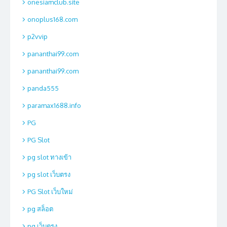
onesiamclub.site
onoplus168.com
p2vvip
pananthai99.com
pananthai99.com
panda555
paramax1688.info
PG
PG Slot
pg slot ทางเข้า
pg slot เว็บตรง
PG Slot เว็บใหม่
pg สล็อต
pg เว็บตรง