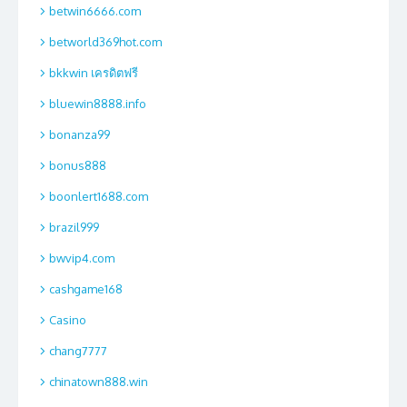
betwin6666.com
betworld369hot.com
bkkwin เครดิตฟรี
bluewin8888.info
bonanza99
bonus888
boonlert1688.com
brazil999
bwvip4.com
cashgame168
Casino
chang7777
chinatown888.win