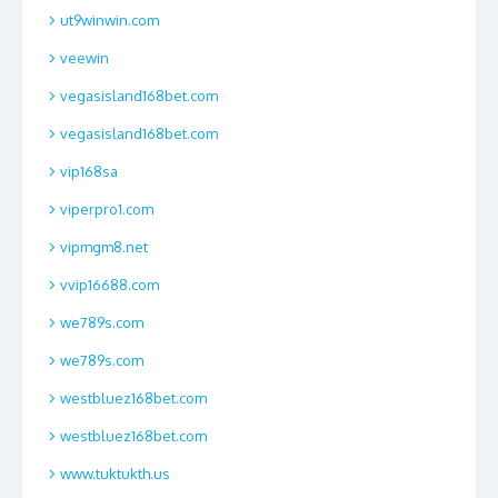
ut9winwin.com
veewin
vegasisland168bet.com
vegasisland168bet.com
vip168sa
viperpro1.com
vipmgm8.net
vvip16688.com
we789s.com
we789s.com
westbluez168bet.com
westbluez168bet.com
www.tuktukth.us