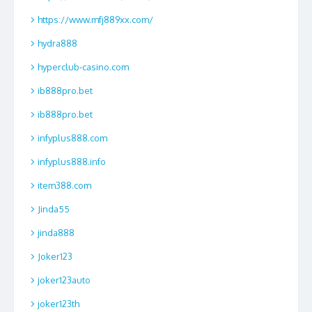
https://www.mfj889xx.com/
hydra888
hyperclub-casino.com
ib888pro.bet
ib888pro.bet
infyplus888.com
infyplus888.info
item388.com
Jinda55
jinda888
Joker123
joker123auto
joker123th