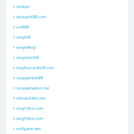
sbobet
sbotop1688.com
scr888
sexy168
sexy168vip
sexyauto168
sexybaccarat168.com
sexygame1688
sexygameplus.me
shinobi24hr.com
sing55fun.com
sing55fun.com
six9game.win