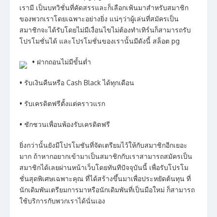
เรามี เป็นบทวิชั่นที่คัดสรรและก็เลือกเฟ้นมาสำหรับสมาชิก
ของพวกเราโดยเฉพาะอย่างยิ่ง แน่ๆว่าผู้เล่นที่สมัครเป็น
สมาชิกจะได้รับโดยไม่มีเงื่อนไขไม่ต้องทำเทิร์นก็สามารถรับ
โปรโมชั่นได้ และโปรโมชั่นของเรานั้นมีดังนี้ สล็อต pg
• ฝากถอนไม่มีขั้นต่ำ
• รับเงินคืนหรือ Cash Black ได้ทุกเดือน
• รับเครดิตฟรีตั้งแต่คราวแรก
• ชักชวนเพื่อนพ้องรับเครดิตฟรี
ยิ่งกว่านั้นยังมีโปรโมชันที่จัดเตรียมไว้ให้กับสมาชิกอีกเยอะ
มาก ถ้าหากอยากเข้ามาเป็นสมาชิกกับเราสามารถสมัครเป็น
สมาชิกได้เลยผ่านหน้าเว็บโดยทันทีปัจจุบันนี้ เพื่อรับโปรโม
ชั่นสุดพิเศษเฉพาะคุณ ที่ได้สร้างขึ้นมาเพื่อประหยัดต้นทุน ที่
นักเดิมพันเตรียมการมาหรือนักเดิมพันที่เป็นมือใหม่ ก็สามารถ
ใช้บริการกับพวกเราได้นั่นเอง