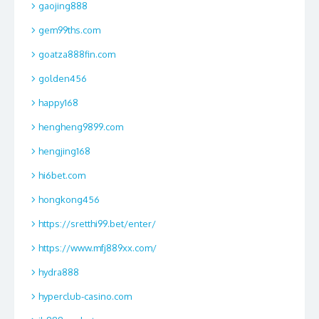
gaojing888
gem99ths.com
goatza888fin.com
golden456
happy168
hengheng9899.com
hengjing168
hi6bet.com
hongkong456
https://sretthi99.bet/enter/
https://www.mfj889xx.com/
hydra888
hyperclub-casino.com