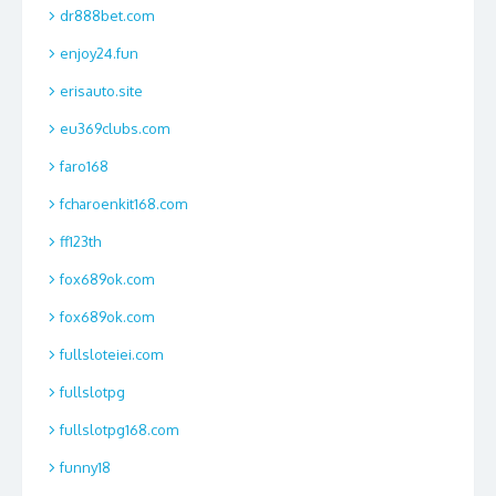
dr888bet.com
enjoy24.fun
erisauto.site
eu369clubs.com
faro168
fcharoenkit168.com
ff123th
fox689ok.com
fox689ok.com
fullsloteiei.com
fullslotpg
fullslotpg168.com
funny18