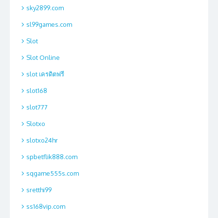
sky2899.com
sl99games.com
Slot
Slot Online
slot เครดิตฟรี
slot168
slot777
Slotxo
slotxo24hr
spbetflik888.com
sqgame555s.com
sretthi99
ss168vip.com