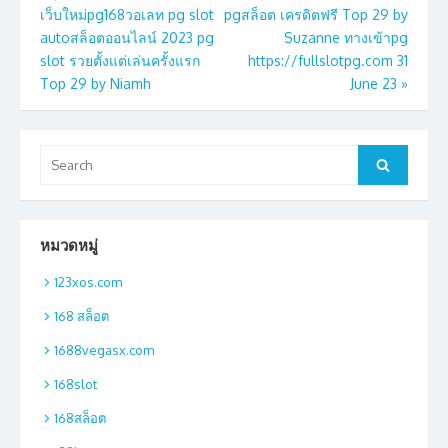
เรื่อง
เว็บใหม่pg168วอเลท pg slot
pgสล็อต เครดิตฟรี Top 29 by
autoสล็อตออนไลน์ 2023 pg
Suzanne ทางเข้าpg
slot รวยตั้งแต่เล่นครั้งแรก
https://fullslotpg.com 31
Top 29 by Niamh
June 23
»
Search
Search
for:
หมวดหมู่
123xos.com
168 สล็อต
1688vegasx.com
168slot
168สล็อต