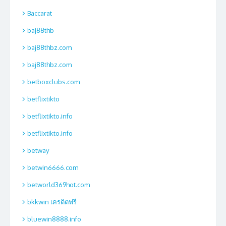
Baccarat
baj88thb
baj88thbz.com
baj88thbz.com
betboxclubs.com
betflixtikto
betflixtikto.info
betflixtikto.info
betway
betwin6666.com
betworld369hot.com
bkkwin เครดิตฟรี
bluewin8888.info