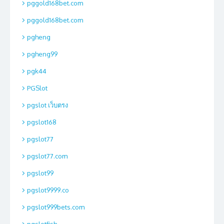
pggold168bet.com
pggold168bet.com
pgheng
pgheng99
pgk44
PGSlot
pgslot เว็บตรง
pgslot168
pgslot77
pgslot77.com
pgslot99
pgslot9999.co
pgslot999bets.com