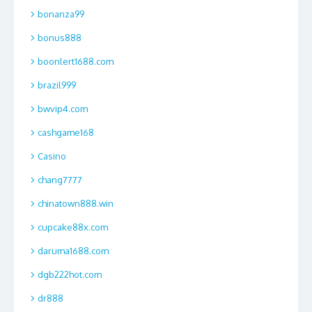
bonanza99
bonus888
boonlert1688.com
brazil999
bwvip4.com
cashgame168
Casino
chang7777
chinatown888.win
cupcake88x.com
daruma1688.com
dgb222hot.com
dr888