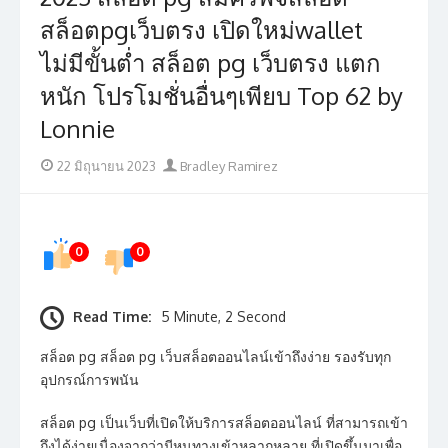
สล็อตpgเว็บตรง เปิดใหม่wallet
ไม่มีขั้นต่ำ สล็อต pg เว็บตรง แตก
หนัก โปรโมชั่นอื่นๆเพียบ Top 62 by
Lonnie
Posted
Author
22 มิถุนายน 2023
Bradley Ramirez
on
0
0
Read Time:
5 Minute, 2 Second
สล็อต pg สล็อต pg เว็บสล็อตออนไลน์เข้าถึงง่าย รองรับทุก
อุปกรณ์การพนัน
สล็อต pg เป็นเว็บที่เปิดให้บริการสล็อตออนไลน์ ที่สามารถเข้า
ถึงได้ง่ายเนื่องจากว่ามีหนทางเข้าหลากหลาย ที่เปิดขึ้นมาเพื่อ