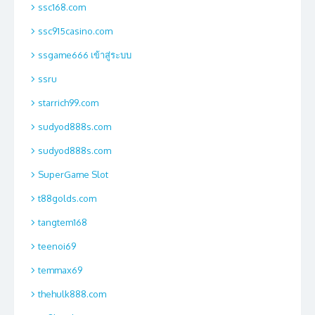
ssc168.com
ssc915casino.com
ssgame666 เข้าสู่ระบบ
ssru
starrich99.com
sudyod888s.com
sudyod888s.com
SuperGame Slot
t88golds.com
tangtem168
teenoi69
temmax69
thehulk888.com