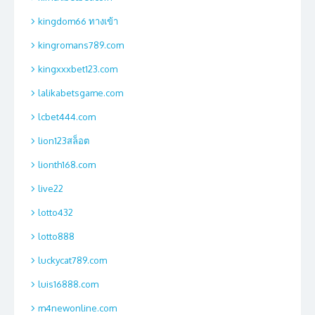
kingdom66 ทางเข้า
kingromans789.com
kingxxxbet123.com
lalikabetsgame.com
lcbet444.com
lion123สล็อต
lionth168.com
live22
lotto432
lotto888
luckycat789.com
luis16888.com
m4newonline.com