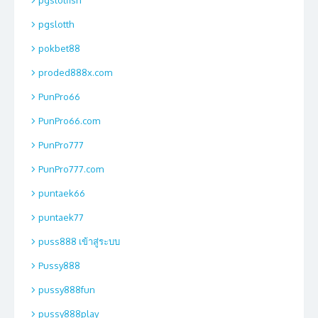
pgslotfish
pgslotth
pokbet88
proded888x.com
PunPro66
PunPro66.com
PunPro777
PunPro777.com
puntaek66
puntaek77
puss888 เข้าสู่ระบบ
Pussy888
pussy888fun
pussy888play