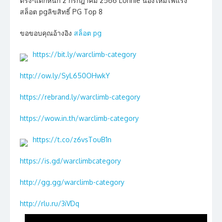
ตรง-แตกหนัก 2 กรกฎาคม 2566 Lonnie น้องใหม่ไฟแรง
สล็อต pgลิขสิทธิ์ PG Top 8
ขอขอบคุณอ้างอิง
สล็อต pg
https://bit.ly/warclimb-category
http://ow.ly/SyL650OHwkY
https://rebrand.ly/warclimb-category
https://wow.in.th/warclimb-category
https://t.co/z6vsTouB1n
https://is.gd/warclimbcategory
http://gg.gg/warclimb-category
http://rlu.ru/3iVDq