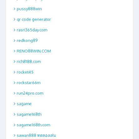
pussy888win
qr code generator
rasri365day.com
redkong89
RENO88WIN.COM
rich8188.com
rocket45
rockstar66m
run24pro.com
sagame
sagame168th
sagame168th.com
sawan888 ทดลองเล่น