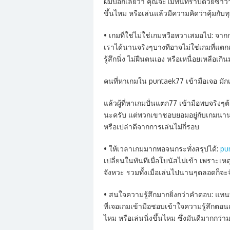
ผมบอกเลยว่า คุณจะไม่ทันทราบด้วยซ้ำว่าต
ขึ้นไหม หรือเล่นแล้วมีความคิดว่าคุ้มกับ
• เกมที่ใช่ไม่ใช่เกมหวือหวาเสมอไป: จาก
เราได้นานจริงๆบางทีอาจไม่ใช่เกมที่แตก
รู้สึกนิ่ง ไม่ฝืนตนเอง หรือเหนื่อยเหลือเกิ
คนที่หาเกมใน puntaek77 เข้ามือเจอ มัก
แล้วผู้ที่หาเกมปั่นแตก77 เข้ามือพบจริงๆ
นะครับ แต่พวกเขาชอบยอมอยู่กับเกมนานเพี
หรือเปล่าดีจากการเล่นไม่กี่รอบ
• ให้เวลาเกมมากพอจนกระทั่งสรุปได้:
pu
เปลี่ยนในทันทีเมื่อโบนัสไม่เข้า เพราะเห
จังหวะ รวมทั้งเมื่อเล่นไปนานๆตลอดก็จะจ
• สนใจความรู้สึกมากยิ่งกว่าคำตอบ: แ
ที่เจอเกมเข้ามือชอบเข้าใจความรู้สึกตอน
ไหม หรือเล่นนิ่งขึ้นไหม ซึ่งมันดีมากกว่