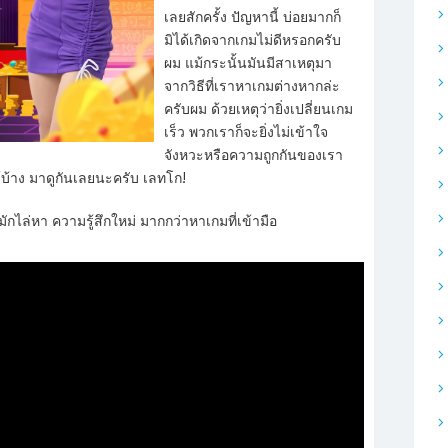
เลยสักครั้ง ปัญหานี้ บ่อยมากก็
มิได้เกิดจากเกมไม่ดีหรอกครับ
ผม แม้กระนั้นมันมีสาเหตุมา
จากวิธีที่เราหาเกมต่างหากล่ะ
ครับผม ด้วยเหตุว่ายิ่งเปลี่ยนเกม
เร็ว พวกเราก็จะยิ่งไม่เข้าใจ
จังหวะหรือความถูกกันของเรา
ด้บ้าง มาดูกันเลยนะครับ เลทโก!
กไล่หา ความรู้สึกใหม่ มากกว่าหาเกมที่เข้ามือ