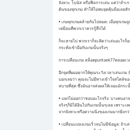
จังหวะ โบนัส หรือฟีลการเล่น แต่ว่าถ้าเราเ
ต้นของทุกเกม ทำให้ไม่พบจุดคุ้นมือเลยสักค
• เกมทุกเกมคล้ายกันไปหมด: เมื่อทุกเกม
เหมือนที่พวกเราควรรู้สึกได้
ก็จะหายไป พวกเราก็จะคิดว่าเล่นอะไรก็อ
กระทั่งเข้ามือกับเกมนั้นจริงๆ
การเปลี่ยนเกม สล็อตpuntaek77ตลอดเวลา ทำ
อีกจุดที่ผมอยากให้คุณระวังเวลาเล่นเกม
บอกเลยว่า คุณจะไม่มีทางเข้าใจสไตล์ของ
สบายที่สุด ซึ่งมันอาจส่งผลให้เจอแม้กระนั
• แยกไม่ออกว่าชอบอะไรจริง: บางคนอาจร
จริงๆก็มิได้อินไปกับเกมนั้นๆเลย เพราะเหต
จากจังหวะหรือความนิ่งของเกมมากยิ่งกว่
• เปลี่ยนแปลงเกมเร็วจนไม่มีข้อมูล: ถ้าเล