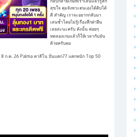
กลับกลายเกมที่เราเล่นแล้วรู้สึก
สุขใจ คุมจังหวะตนเองได้ดิบได้
ดี สำคัญ เราจะอยากกลับมา
เล่นซ้ำโดยไม่รู้เรื่องสึกฝ่าฝืน
เลยล่ะนะครับ ดังนั้น ค่อยๆ
ทดลองเกมแล้วก็ให้เวลากับมัน
ด้วยครับผม
n 8 ก.ค. 26 Palma คาสิโน ปั่นแตก77 แตกหนัก Top 50