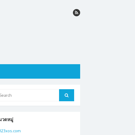
arch
Search
:
มวดหมู่
123xos.com