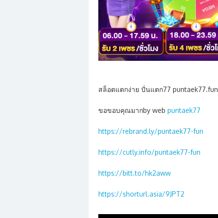
สล็อตแตกง่าย ปั่นแตก77 puntaek77.fu
ขอขอบคุณมากby web
puntaek77
https://rebrand.ly/puntaek77-fun
https://cutly.info/puntaek77-fun
https://bitt.to/hk2aww
https://shorturl.asia/9JPT2