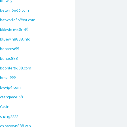
betway
betwin6666.com
betworld369hot.com
bkkwin เครดิตฟรี
bluewin8888.info
bonanza99
bonus888
boonlert1688.com
brazil999
bwvip4.com
cashgame168
Casino
chang7777
chinatown888.win