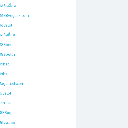
168 สล็อต
1688vegasx.com
168slot
168สล็อต
188bet
188betth
1xbet
1xbit1
1xgameth.com
55slot
77UFA
888pg
8lots.me