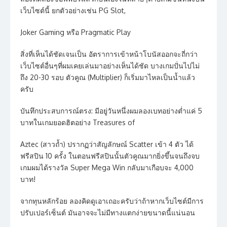
เว็บไซต์นี้ ยกตัวอย่างเช่น PG Slot,
Joker Gaming หรือ Pragmatic Play
สิ่งที่เห็นได้ชัดเจนเป็น อัตราการเข้าหน้าโบนัสออกจะถี่กว่า
เว็บไซต์อื่นๆที่ผมเคยเล่นมาอย่างเห็นได้ชัด บางเกมปั่นไปไม่
ถึง 20-30 รอบ ตัวคูณ (Multiplier) ก็เริ่มมาไหลเป็นน้ำแล้ว
ครับ
บันทึกประสบการณ์ตรง: มีอยู่วันหนึ่งผมลองเบทอย่างต่ำแค่ 5
บาทในเกมยอดฮิตอย่าง Treasures of
Aztec (สาวถ้ำ) ปรากฏว่าสัญลักษณ์ Scatter เข้า 4 ตัว ได้
ฟรีสปิน 10 ครั้ง ในตอนฟรีสปินนั้นตัวคูณมากยิ่งขึ้นจนถึงจบ
เกมผมได้รางวัล Super Mega Win กลับมาเกือบจะ 4,000
บาท!
จากทุนหลักร้อย ลองคิดดูเอาเถอะครับว่าถ้าหากเว็บไซต์มีการ
ปรับเปอร์เซ็นต์ มันอาจจะไม่มีทางแตกง่ายขนาดนี้แน่นอน