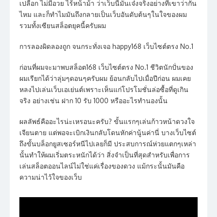
เปลือก ไม่มีอวย ไร้หน้าม้า ว่าเว็บนี้มันเจ๋งจริงอย่างที่เขาว่ากัน
ไหม และก็ทำไมมันถึงกลายเป็นเว็บอันดับต้นๆในใจของผม
รวมทั้งเซียนสล็อตยุคนี้ครับผม
การลองผิดลองถูก จนกระทั่งเจอ happy168 เว็บไซต์ตรง No.1
ก่อนที่ผมจะมาพบสล็อต168 เว็บไซต์ตรง No.1 ชีวิตนักปั่นของ
ผมเรียกได้ว่าลุ่มๆดอนๆครับผม ย้อนกลับไปเมื่อปีก่อน ผมเคย
หลงไปเล่นเว็บเอเย่นต์เพราะเห็นแก่โปรโมชั่นล่อซื้อที่ดูเกิน
จริง อย่างเช่น ฝาก 10 รับ 1000 หรืออะไรทำนองนั้น
ผลลัพธ์คืออะไรน่ะเหรอนะครับ? ขั้นแรกๆเล่นก้าวหน้าดวงใจ
เจียนตาย แต่พอจะเบิกเงินกลับโดนหักค่านู้นค่านี่ บางเว็บไซต์
ถึงขั้นบล็อกยูสเซอร์หนีไปเลยก็มี ประสบการณ์ห่วยแตกๆเหล่า
นั้นทำให้ผมเริ่มตระหนักได้ว่า สิ่งจำเป็นที่สุดสำหรับเพื่อการ
เล่นสล็อตออนไลน์ไม่ใช่แค่เรื่องของดวง แม้กระนั้นมันคือ
ความน่าไว้ใจของเว็บ