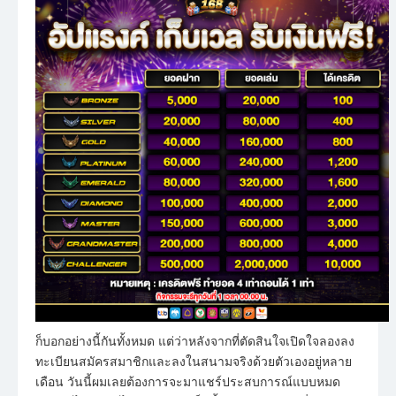
ก็บอกอย่างนี้กันทั้งหมด แต่ว่าหลังจากที่ตัดสินใจเปิดใจลองลง
ทะเบียนสมัครสมาชิกและลงในสนามจริงด้วยตัวเองอยู่หลาย
เดือน วันนี้ผมเลยต้องการจะมาแชร์ประสบการณ์แบบหมด