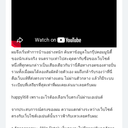
ผมจึงเริ่มทำการบ้านอย่างหนัก ค้นหาข้อมูลในกรุ๊ปคอมมูนิตี้
ของนักเล่นจริง จนตราบเท่าไปสะดุดตากับชื่อของเว็บไซต์
หนึ่งที่ทุกคนกล่าวเป็นเสียงเดียวกันว่านี่คือทางรอดของสายปั่น
รวมทั้งเมื่อผมได้ลองสัมผัสด้วยตัวเอง ผมถึงกล้ารับรองว่าที่นี่
คือเว็บแท้ที่ส่งตรงจากต่างแดน ไม่ผ่านตัวกลาง แล้วก็มีระบบ
ระเบียบที่เสถียรที่สุดเท่าที่ผมเคยเล่นมาเลยครับผม
happy168 เพราะอะไรต้องเลือกเว็บตรงไม่ผ่านเอเย่นต์
จากประสบการณ์ตรงของผม ความแตกต่างระหว่างเว็บไซต์
ตรงกับเว็บไซต์เอเย่นต์นั้นราวฟ้ากับเหวเลยครับผม: