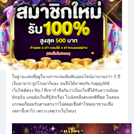
ในฐานะคนที่อยู่ในวงการเกมเดิมพันออนไลน์มานานกว่า 5 ปี
เจ็บมามาก ถูกโกงมาก็แยะ จนถึงได้มาพบกับ happy168
เว็บไซต์ตรง No.1 ที่เขาร่ำลือกันว่าเป็นเว็บที่ได้รับความนิยม
ปัจจุบัน แถมยังเป็นที่รู้จักเรื่อง โบนัสสล็อตแตกดีที่สุด ในตอน
แรกผมก็ยอมรับตามตรงว่าไม่ค่อยเชื่อคำโฆษณาชวนเชื่อ
เหล่านี้เท่าไร เพราะเหตุว่าเว็บไหนๆ