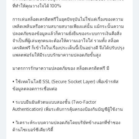
ที่ทำให้คุณวางใจได้ 100%
การเล่นสล็อตเครดิตฟรีในยุคปัจจุบันไม่ใช่แค่เรื่องของความ
เพลิดเพลินหรือความสบายสบายเพียงแค่นั้น แม้กระนั้นความ
ปลอดภัยของข้อมูลแล้วก็ความยั่งยืนของระบบการเงินคือสิ่ง
จำเป็นที่ผู้เล่นทุกคนจะต้องให้ความเอาใจใส่ รวมทั้ง สล็อต
เครดิตฟรี ก็เข้าใจในเรื่องประเด็นนี้เป็นอย่างดี จึงได้ปรับปรุง
แพลตฟอร์มให้มีระบบรักษาความปลอดภัยขั้นสูง
มาตรการรักษาความปลอดภัยของ สล็อตเครดิตฟรี มี
• ใช้เทคโนโลยี SSL (Secure Socket Layer) เพื่อเข้ารหัส
ข้อมูลตลอดการเชื่อมต่อ
• ระบบยืนยันตัวตนแบบสองชั้น (Two-Factor
Authentication) เพิ่มระดับการคุ้มครองป้องกันบัญชีผู้ใช้งาน
• วิเคราะห์ระบบความปลอดภัยโดยบริษัทข้างนอกที่ช่ำชอง
ด้านไซเบอร์ซีเคียวริตี้