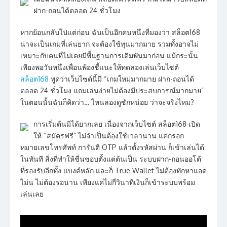
ฝาก-ถอนได้ตลอด 24 ชั่วโมง
หากย้อนกลับไปแต่ก่อน ฉันเป็นอีกคนหนึ่งที่มองว่า สล็อต168
น่าจะเป็นเกมที่เล่นยาก จะต้องใช้ทุนมากมาย รวมทั้งอาจไม่
เหมาะกับคนที่ไม่เคยมีพื้นฐานการเดิมพันมาก่อน แม้กระนั้น
เพียงพอวันหนึ่งเพื่อนพ้องชี้แนะให้ทดลองเล่นเว็บไซต์
สล็อต168
พูดว่าเว็บไซต์นี้มี “เกมใหม่มากมาย ฝาก-ถอนได้
ตลอด 24 ชั่วโมง แถมเล่นง่ายไม่ต้องมีประสบการณ์มากมาย”
ในตอนนั้นฉันก็คิดว่า… ไหนลองดูซักหน่อย ว่าจะจริงไหม?
การเริ่มต้นมิได้ยากเลย เนื่องจากเว็บไซต์ สล็อต168 เปิด
ให้ “สมัครฟรี” ไม่จำเป็นต้องใช้เวลานาน แค่กรอก
หมายเลขโทรศัพท์ การันตี OTP แล้วตั้งรหัสผ่าน ก็เข้าเล่นได้
ในทันที สิ่งที่ทำให้ชื่นชอบตั้งแต่ต้นเป็น ระบบฝาก-ถอนออโต้
ที่รองรับอีกทั้ง แบงค์หลัก และก็ True Wallet ไม่ต้องทักหาแอด
ไม่น ไม่ต้องรอนาน เพียงแค่ไม่กี่วินาทีเงินก็เข้าระบบพร้อม
เล่นเลย