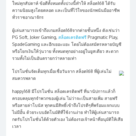
ใหม่ทุกสัปดาห์ ข้อดีทั้งหมดทั้งปวงนี้ทำให้ สล็อต168 ได้รับ
ความนิยมสูงโดยตลอด และเป็นที่ไว้ใจของนักพนันมืออาชีพ
ทั่วราชอาณาจักร
ผู้เล่นสามารถเข้าถึงเกมสล็อต168จากค่ายชั้นหนึ่ง ดังเช่นว่า
PG Soft, Joker Gaming,
สล็อตเครดิตฟรี
Pragmatic Play,
SpadeGaming และอีกเยอะแยะ โดยไม่ต้องสมัครหลายบัญชี
หรือโยกเงินให้วุ่นวาย ทั้งหมดทุกอย่างอยู่ในยูสเดียว สะดวก
รวมทั้งไม่เป็นอันตรายกว่าหลายเท่า
โปรโมชั่นจัดเต็มทุกเมื่อเชื่อวันจาก สล็อต168 ที่ผู้เล่นไม่
สมควรพลาด
happy168 มีโปรโมชั่น สล็อตเครดิตฟรี ที่นานัปการแล้วก็
ครอบคลุมทุกจำพวกของผู้เล่น ไม่ว่าจะเป็นสายเพิ่ม สายฟรี
หรือสายล่าโบนัส ทุกคนมีสิทธิ์เข้าถึงโปรดีๆที่พร้อมแจกแบบ
ไม่มีอั้น ด้วยระบบอัตโนมัติที่ใช้งานง่าย ทำให้ผู้เล่นสามารถ
กดรับโปรโมชั่นได้ด้วยตัวเอง ไม่ต้องรอเจ้าหน้าที่อนุมัติให้เสีย
เวลา