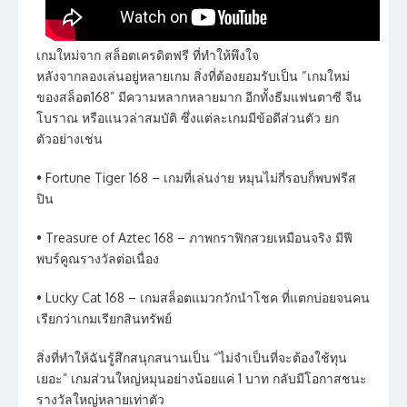
เกมใหม่จาก สล็อตเครดิตฟรี ที่ทำให้พึงใจ
หลังจากลองเล่นอยู่หลายเกม สิ่งที่ต้องยอมรับเป็น “เกมใหม่
ของสล็อต168” มีความหลากหลายมาก อีกทั้งธีมแฟนตาซี จีน
โบราณ หรือแนวล่าสมบัติ ซึ่งแต่ละเกมมีข้อดีส่วนตัว ยก
ตัวอย่างเช่น
• Fortune Tiger 168 – เกมที่เล่นง่าย หมุนไม่กี่รอบก็พบฟรีส
ปิน
• Treasure of Aztec 168 – ภาพกราฟิกสวยเหมือนจริง มีฟี
พบร์คูณรางวัลต่อเนื่อง
• Lucky Cat 168 – เกมสล็อตแมวกวักนำโชค ที่แตกบ่อยจนคน
เรียกว่าเกมเรียกสินทรัพย์
สิ่งที่ทำให้ฉันรู้สึกสนุกสนานเป็น “ไม่จำเป็นที่จะต้องใช้ทุน
เยอะ” เกมส่วนใหญ่หมุนอย่างน้อยแค่ 1 บาท กลับมีโอกาสชนะ
รางวัลใหญ่หลายเท่าตัว