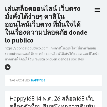
Skip
เล่นสล็อตออนไลน์ เว็บตรง
to
open
content
มั่งคั่งได้ง่ายๆ คาสิโน
menu
ออนไลน์เว็บตรง ที่มั่นใจได้
ในเรื่องความปลอดภัย donde
lo publico
https://dondelopublico.com เกมคาสิโนออนไลน์ที่มาพร้อมกับ
ระบบฝากถอนออโต้ง่าย สล็อตออนไลน์ให้เล่นได้ตลอด และมีโบนัส
มากมายให้คุณได้รับ revista pilquen ciencias sociales
TAG ARCHIVES:
HAPPY168
Happy168 14 พ.ค. 26 สล็อต168 เว็บ
สล็อตตัวท็อป ยืนหนึ่งทุกการเดิมพัน