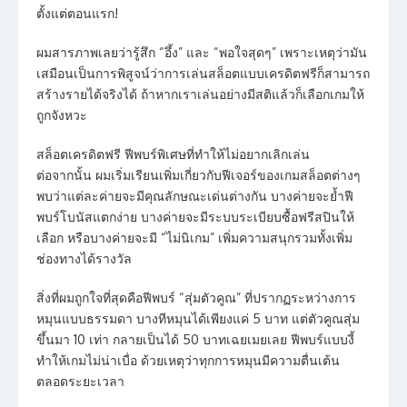
ตั้งแต่ตอนแรก!
ผมสารภาพเลยว่ารู้สึก “อึ้ง” และ “พอใจสุดๆ” เพราะเหตุว่ามัน
เสมือนเป็นการพิสูจน์ว่าการเล่นสล็อตแบบเครดิตฟรีก็สามารถ
สร้างรายได้จริงได้ ถ้าหากเราเล่นอย่างมีสติแล้วก็เลือกเกมให้
ถูกจังหวะ
สล็อตเครดิตฟรี ฟีพบร์พิเศษที่ทำให้ไม่อยากเลิกเล่น
ต่อจากนั้น ผมเริ่มเรียนเพิ่มเกี่ยวกับฟีเจอร์ของเกมสล็อตต่างๆ
พบว่าแต่ละค่ายจะมีคุณลักษณะเด่นต่างกัน บางค่ายจะย้ำฟี
พบร์โบนัสแตกง่าย บางค่ายจะมีระบบระเบียบซื้อฟรีสปินให้
เลือก หรือบางค่ายจะมี “ไม่นิเกม” เพิ่มความสนุกรวมทั้งเพิ่ม
ช่องทางได้รางวัล
สิ่งที่ผมถูกใจที่สุดคือฟีพบร์ “สุ่มตัวคูณ” ที่ปรากฏระหว่างการ
หมุนแบบธรรมดา บางทีหมุนได้เพียงแค่ 5 บาท แต่ตัวคูณสุ่ม
ขึ้นมา 10 เท่า กลายเป็นได้ 50 บาทเฉยเมยเลย ฟีพบร์แบบงี้
ทำให้เกมไม่น่าเบื่อ ด้วยเหตุว่าทุกการหมุนมีความตื่นเต้น
ตลอดระยะเวลา