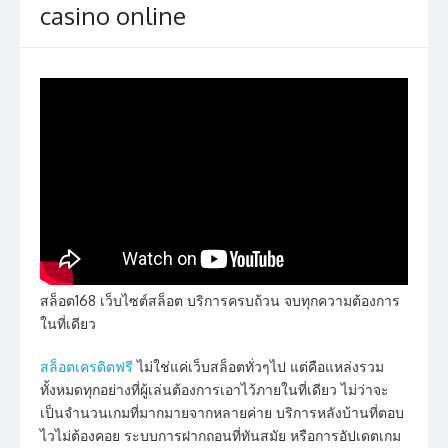
casino online
สล็อต168 เว็บไซต์สล็อต บริการครบถ้วน จบทุกความต้องการ
ในที่เดียว
สล็อตเครดิตฟรี
ไม่ใช่แค่เว็บสล็อตทั่วๆไป แต่คือแหล่งรวม
ทั้งหมดทุกอย่างที่ผู้เล่นต้องการเอาไว้ภายในที่เดียว ไม่ว่าจะ
เป็นจำนวนเกมที่มากมายจากหลายค่าย บริการหลังบ้านที่ตอบ
ไวไม่ต้องคอย ระบบการฝากถอนที่ทันสมัย หรือการอัปเดตเกม