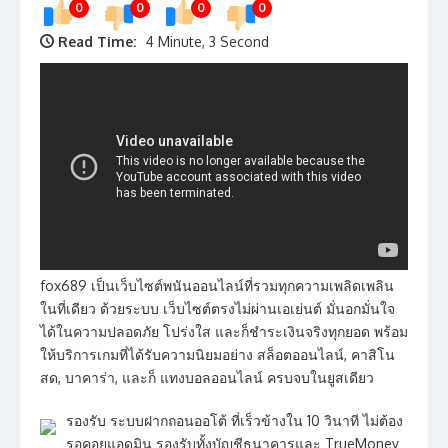
0
0
0
0
Read Time:
4 Minute, 3 Second
fox689 เป็นเว็บไซต์พนันออนไลน์ที่รวมทุกความเพลิดเพลิน
ในที่เดียว ด้วยระบบ เว็บไซต์ตรงไม่ผ่านเอเย่นต์ มั่นอกมั่นใจ
ได้ในความปลอดภัย โปร่งใส และก็ชำระเงินจริงทุกยอด พร้อม
ให้บริการเกมที่ได้รับความนิยมอย่าง สล็อตออนไลน์, คาสิโน
สด, บาคาร่า, และก็ แทงบอลออนไลน์ ครบจบในยูสเดียว
รองรับ ระบบฝากถอนออโต้ ที่เร็วข้างใน 10 วินาที ไม่ต้อง
รอคอยแอดมิน รองรับทั้งบัญชีธนาคารและ TrueMoney