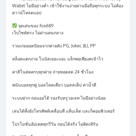
Wallet ไม่มีอย่างต่ำ เข้าใช้งานง่ายผ่านมือถือทุกระบบ ไม่ต้อง
ดาวน์โหลดแอป
จุดเด่นของ fox689
เว็บไซต์ตรง ไม่ผ่านคนกลาง
รวมเกมยอดนิยมจากค่ายดัง PG, Joker, JILI, PP
สล็อตแตกง่าย โบนัสเยอะแยะ แจ็กพอเพียงตเข้าไว
คาสิโนสดครบทุกค่าย ถ่ายทอดสด 24 ชั่วโมง
พนันบอลทุกคู่ บอลโดดเดี่ยว บอลสเต็ป ค่าน้ำดี
ระบบฝาก-ถอนออโต้ รองรับทรูวอเลท ไม่มีอย่างน้อย
เล่นได้ทั้งยังโทรศัพท์เคลื่อนที่ แท็บเล็ต และก็คอมพิวเตอร์
โปรโมชั่นอัปเดตทุกวี่วัน ถอนได้จริง ไม่ติดเทิร์น