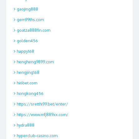
gaojing888
gem99ths.com
goatza888fin.com
golden456
happy168
hengheng9899.com
hengjing168
hi6bet.com
hongkong456
https://sretthi99.bet/enter/
https://www.mfj889xx.com/
hydra888
hyperclub-casino.com