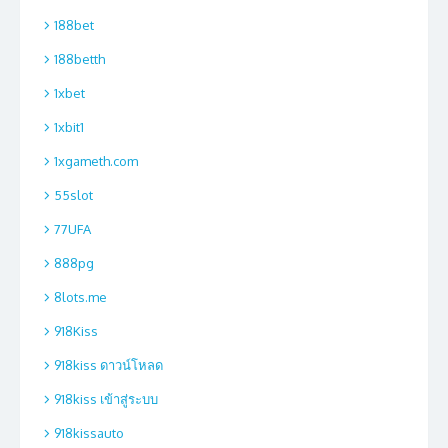
188bet
188betth
1xbet
1xbit1
1xgameth.com
55slot
77UFA
888pg
8lots.me
918Kiss
918kiss ดาวน์โหลด
918kiss เข้าสู่ระบบ
918kissauto