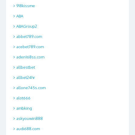
918kissme
ABA
ABAGroup2
abbet789.com
acebet789.com
aden168ss.com
allbestbet
allbet24hr
allone745s.com
alot666
ambking
askyouwin888
audi688.com