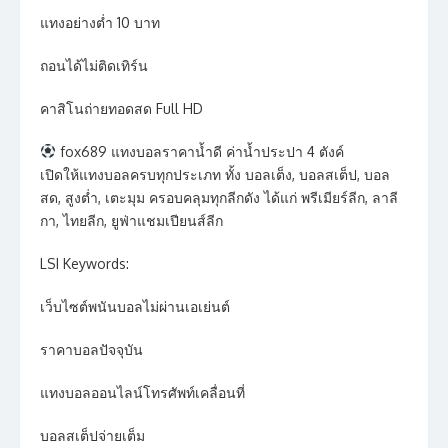
แทงอย่างต่ำ 10 บาท
ถอนได้ไม่ติดเทิร์น
คาสิโนถ่ายทอดสด Full HD
fox689 แทงบอลราคาน้ำดี ค่าน้ำประปา 4 ตังค์
เปิดให้แทงบอลครบทุกประเภท ทั้ง บอลเต็ง, บอลสเต็ป, บอล
สด, สูงต่ำ, เตะมุม ครอบคลุมทุกลีกดัง ได้แก่ พรีเมียร์ลีก, ลาลี
กา, ไทยลีก, ยูฟ่าแชมเปียนส์ลีก
LSI Keywords:
เว็บไซต์พนันบอลไม่ผ่านเอเย่นต์
ราคาบอลปัจจุบัน
แทงบอลออนไลน์โทรศัพท์เคลื่อนที่
บอลสเต็ปจ่ายเต็ม