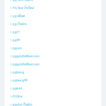
PG Slot เว็บใหม่
pg สล็อต
pg เว็บตรง
pg77
pg99
pgceo
pggold168bet.com
pggold168bet.com
pgheng
pgheng99
pgk44
PGSlot
pgslot เว็บตรง