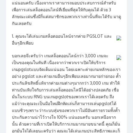
แน่นอนครับ เนื่องจากเราสามารถมอบประสบการณ์สำหรับ
เพื่อการเล่นสล็อตออนไลน์ที่เยี่ยมที่สุดให้กับคุณได้ ด้วย 3
ลักษณะเด่นซึ่งมีก็แต่สมาชิกของพวกเราเท่านั้นที่จะได้รับ มาดู
กันเลยครับ
1. คุณจะได้เล่นเกมสล็อตออนไลน์จากค่าย PGSLOT และ
อื่นๆอีกเพียบ
บอกเลยจ๊ะครับว่า เกมสล็อตออนไลน์กว่า 3,000 เกมจะ
เป็นของคุณในทันที เนื่องจากว่าพวกเราเปิดให้บริการ
เกมpgslotแบบจัดเต็มแน่นอน โดยเฉพาะค่ายเกมหลักของเรา
อย่าง pgslot และค่ายเกมอื่นๆอีกเพียบเลยมากมายก่ายกอง ค้ำ
ประกันลิขสิทธิ์แท้จากค่ายเกมต่างๆมากกว่า 3,000 เกม ทำให้
ท่านบันเทิงใจกับการเล่นสล็อตออนไลนืได้อย่างปลอดภัย เชื่อ
มั่นในระบบ RNG บนเกมpgslotของพวกเราได้เลยครับ ถึง
แม้ว่าจะคุณจะเป็นมือใหม่ฝึกหัดเล่นก็สามารถเล่นpgslotได้
แบบชิวๆเพราะว่าระบบสุ่มของพวกเราไม่มีอันตรายรวมทั้งค้ำ
ประกันความน่าไว้วางใจ 100% แน่นอนครับ นอกเหนือจาก
นั้น ด้วยความที่เราเปิดให้บริการเกมมากมายขนาดนี้ คุณก็มั่น
อกมั่นใจได้เลยนะครับว่า คุณจะได้เล่นเกมประสิทธิภาพและก็