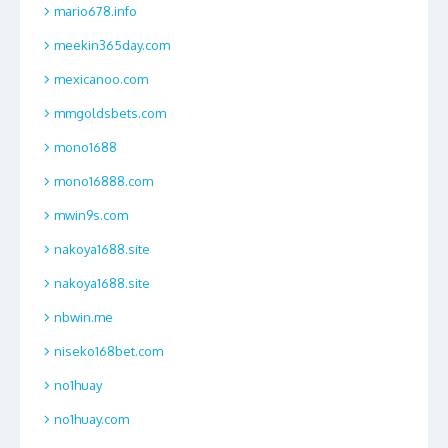
mario678.info
meekin365day.com
mexicanoo.com
mmgoldsbets.com
mono1688
mono16888.com
mwin9s.com
nakoya1688.site
nakoya1688.site
nbwin.me
niseko168bet.com
no1huay
no1huay.com