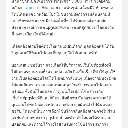
นานาชาติเปิดให้บริการมากยิ่งกว่า 3,000 เกม นำโดยค่าย
หลักอย่าง
pgslot
ที่บอกเลยว่า แฟนๆฟูลสล็อตพีจี ห้ามพลาด
โดยเด็ดขาด มาพร้อมโปรโมชั่นรวมทั้งกิจกรรมล้นหลามที่
สมาชิกของพวกเราเพียงแค่นั้นที่จะได้รับแบบเต็มๆสัมผัส
ประสบการณ์การเล่นpgslotที่เหมาะสมที่สุดกับเราได้แล้ววัน
นี้ ลงทะเบียนใหม่ได้เลย!
เลือกสล็อตเว็บไซต์ตรงไม่ผ่านเอเย่นต์จาก ฟูลสล็อตพีจี ได้รับ
3 คุณสมบัติพิเศษไปเลยเต็มๆมาดูกันได้เลยนะครับ!
บอกเลยนะขอรับว่า การเลือกใช้บริการกับเว็บไซต์pgslotที่
ไม่มีมาตรฐานรวมทั้งความปลอดภัย ถือเป็นเรื่องที่ทำให้คุณใช้
งานเว็บสล็อตออนไลน์ได้ไม่เต็มกำลังแน่ๆ เนื่องจากมันจะมีผล
ให้คุณเกิดความระแวงจนหมดสนุกสำหรับการเล่นไปเลยล่ะ
ครับผม ซึ่งมันก็ไม่แปลก ถ้าคุณไม่ได้เลือกใช้บริการกับ
เว็บไซต์pgslotที่ดีและก็มีประสิทธิภาพ มันก็อาจจะส่งผลให้
คุณเล่นไปพะวักพะวงหน้าความคิดความฝันหลังไปนั่นแหละ
ขอรับ โดยเหตุนั้น การเลือกใช้บริการกับสล็อตเว็บตรงไม่ผ่าน
เอเย่นต์แบบพวกเรา pgslot น่าจะช่วยทำให้คุณได้รับความ
ปลอดภัยและความไว้วางใจสำหรับการใช้บริการมากกว่า