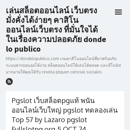
Skip
เล่นสล็อตออนไลน์ เว็บตรง
to
open
content
มั่งคั่งได้ง่ายๆ คาสิโน
menu
ออนไลน์เว็บตรง ที่มั่นใจได้
ในเรื่องความปลอดภัย donde
lo publico
https://dondelopublico.com เกมคาสิโนออนไลน์ที่มาพร้อมกับ
ระบบฝากถอนออโต้ง่าย สล็อตออนไลน์ให้เล่นได้ตลอด และมีโบนัส
มากมายให้คุณได้รับ revista pilquen ciencias sociales
Pgslot เว็บสล็อตpgแท้ พนัน
ออนไลน์เว็บใหญ่ pgslot ทดลองเล่น
Top 57 by Lazaro pgslot
Fullslotpg.org 5 OCT 24