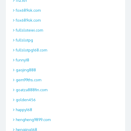
ff123th
fox689ok.com
fox689ok.com
fullsloteiei.com
fullslotpg
fullslotpg168.com
funny18
gaojing888
gem99ths.com
goatza888fin.com
golden456
happy168
hengheng9899.com
hengjing168