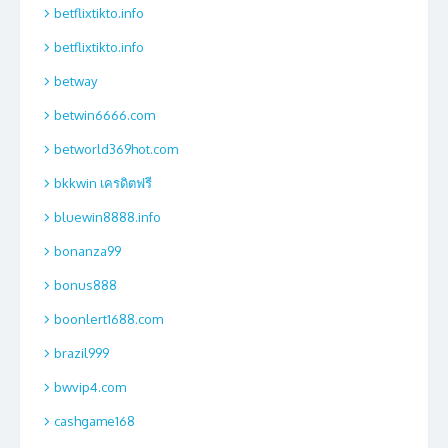
betflixtikto.info
betflixtikto.info
betway
betwin6666.com
betworld369hot.com
bkkwin เครดิตฟรี
bluewin8888.info
bonanza99
bonus888
boonlert1688.com
brazil999
bwvip4.com
cashgame168