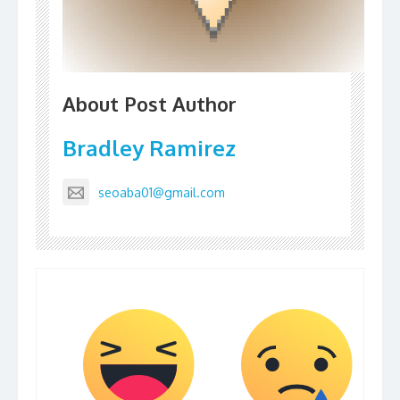
About Post Author
Bradley Ramirez
seoaba01@gmail.com