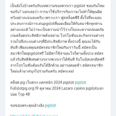
เป็นยังไงบ้างครับกับบทความของพวกเรา pgslot ชอบกันไหม
ขอรับ? บอกเลยว่า การมาใช้บริการกับเราจะไม่ทำให้คุณผิด
หวังอย่างแน่นอนครับ เพราะเรา ฟูลสล็อตพีจี ตั้งใจที่จะมอบ
ประสบการณ์การเล่นpgslotที่ยอดเยี่ยมให้กับสมาชิกทุกท่าน
อย่างแน่แท้ ไม่ว่าจะเป็นความน่าไว้วางใจและความปลอดภัย
เกมสล็อตประสิทธิภาพล้นหลาม โปรโมชั่นและกิจกรรมต่างๆ
รวมไปถึงระบบต่างๆที่มีประสิทธิภาพ ทั้งปวงนี้ คุณจะได้รับ
ทันที เพียงแค่คุณสมัครสมาชิกใหม่กับเราวันนี้ สมัครเป็น
สมาชิกใหม่pgslotฟรี ไม่มีค่าใช้จ่ายอะไรก็ตามทั้งปวง สมัคร
แล้วรับสิทธิพิเศษต่างๆจากพวกเราได้ทันที รับโบนัสเครดิตฟรี
จากโปรโมชั่นต้อนรับได้อีกด้วย อย่ารอคอยช้า สมัครสมาชิก
ใหม่แล้วมาสนุกไปร่วมกันครับ สมัครเลย!
สล็อต pg เว็บตรง แตกหนัก 2024 pgslot
pgslot
Fullslotpg.org 19 ตุลาคม 2024 Lazaro casino pgslotแจก
บ่อย Top 48
ขอขอบพระคุณอ้างอิง
pgslot