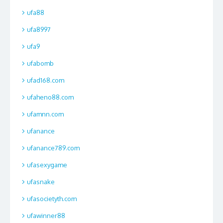
ufa88
ufa8997
ufa9
ufabomb
ufad168.com
ufaheno88.com
ufamnn.com
ufanance
ufanance789.com
ufasexygame
ufasnake
ufasocietyth.com
ufawinner88