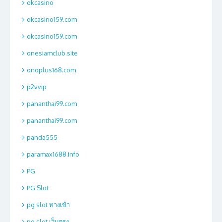
okcasino
okcasino159.com
okcasino159.com
onesiamclub.site
onoplus168.com
p2vvip
pananthai99.com
pananthai99.com
panda555
paramax1688.info
PG
PG Slot
pg slot ทางเข้า
pg slot เว็บตรง