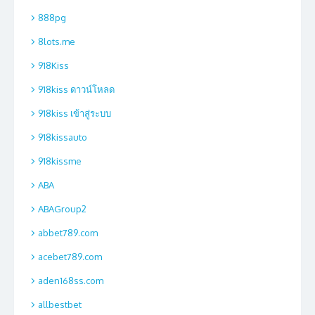
888pg
8lots.me
918Kiss
918kiss ดาวน์โหลด
918kiss เข้าสู่ระบบ
918kissauto
918kissme
ABA
ABAGroup2
abbet789.com
acebet789.com
aden168ss.com
allbestbet