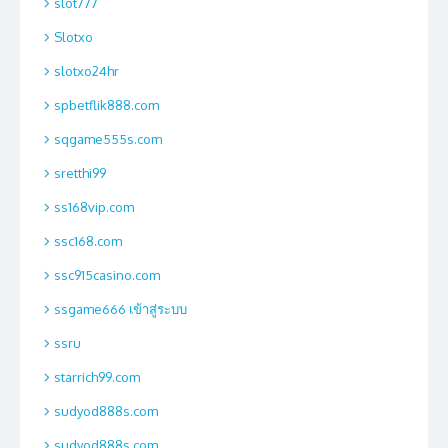
slot777
Slotxo
slotxo24hr
spbetflik888.com
sqgame555s.com
sretthi99
ss168vip.com
ssc168.com
ssc915casino.com
ssgame666 เข้าสู่ระบบ
ssru
starrich99.com
sudyod888s.com
sudyod888s.com