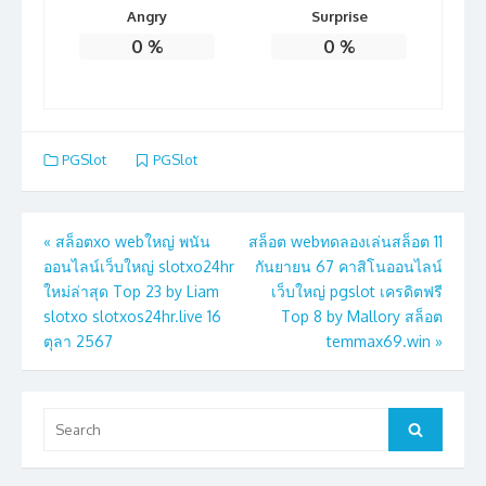
Angry
Surprise
0
%
0
%
PGSlot
PGSlot
แนะแนว
«
สล็อตxo webใหญ่ พนัน
สล็อต webทดลองเล่นสล็อต 11
ออนไลน์เว็บใหญ่ slotxo24hr
กันยายน 67 คาสิโนออนไลน์
เรื่อง
ใหม่ล่าสุด Top 23 by Liam
เว็บใหญ่ pgslot เครดิตฟรี
slotxo slotxos24hr.live 16
Top 8 by Mallory สล็อต
ตุลา 2567
temmax69.win
»
Search
Search
for: