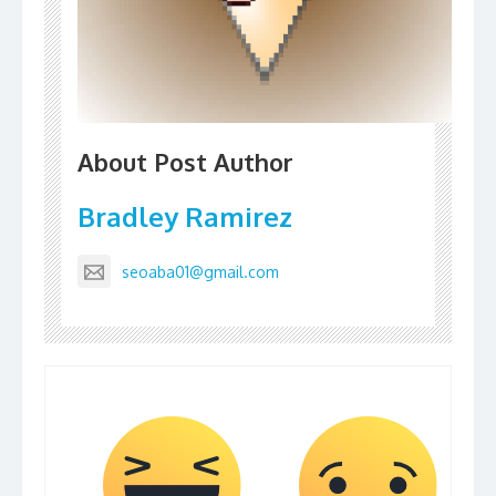
About Post Author
Bradley Ramirez
seoaba01@gmail.com