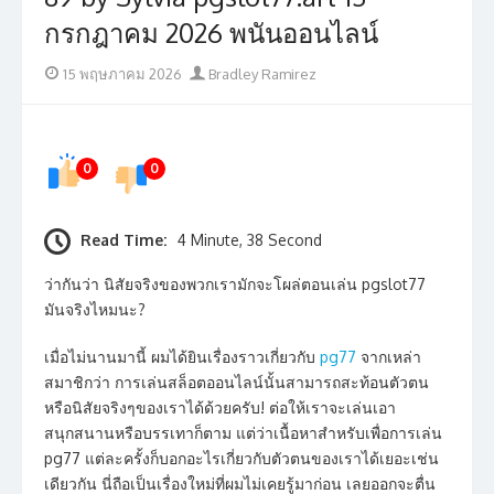
กรกฎาคม 2026 พนันออนไลน์
Posted
Author
15 พฤษภาคม 2026
Bradley Ramirez
on
0
0
Read Time:
4 Minute, 38 Second
ว่ากันว่า นิสัยจริงของพวกเรามักจะโผล่ตอนเล่น pgslot77
มันจริงไหมนะ?
เมื่อไม่นานมานี้ ผมได้ยินเรื่องราวเกี่ยวกับ
pg77
จากเหล่า
สมาชิกว่า การเล่นสล็อตออนไลน์นั้นสามารถสะท้อนตัวตน
หรือนิสัยจริงๆของเราได้ด้วยครับ! ต่อให้เราจะเล่นเอา
สนุกสนานหรือบรรเทาก็ตาม แต่ว่าเนื้อหาสำหรับเพื่อการเล่น
pg77 แต่ละครั้งก็บอกอะไรเกี่ยวกับตัวตนของเราได้เยอะเช่น
เดียวกัน นี่ถือเป็นเรื่องใหม่ที่ผมไม่เคยรู้มาก่อน เลยออกจะตื่น