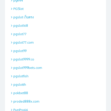
pgk44
PGSlot
pgslot เว็บตรง
pgslot168
pgslot77
pgslot77.com
pgslot99
pgslot9999.co
pgslot999bets.com
pgslotfish
pgslotth
pokbet88
proded888x.com
PunPro66