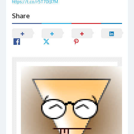
https://t.co/r5T70tJI7M
Share