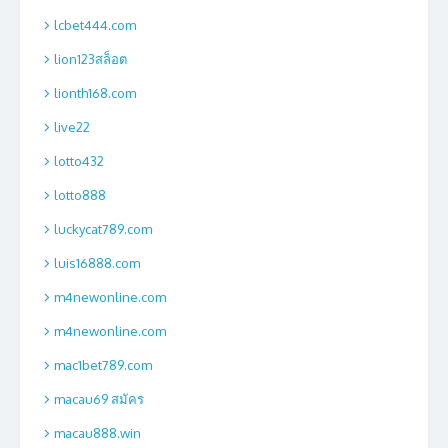
lcbet444.com
lion123สล็อต
lionth168.com
live22
lotto432
lotto888
luckycat789.com
luis16888.com
m4newonline.com
m4newonline.com
mac1bet789.com
macau69 สมัคร
macau888.win