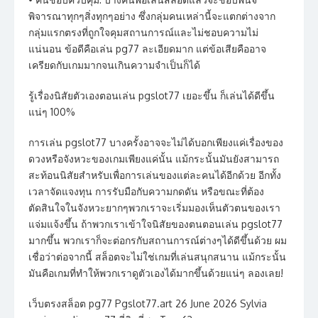
พิจารณาทุกๆสิ่งทุกๆอย่าง ซึ่งกลุ่มคนเหล่านี้จะแตกต่างจาก
กลุ่มแรกตรงที่ถูกใจคุมสถานการณ์และไม่ชอบความไม่
แน่นอน ข้อดีคือเล่น pg77 ละเอียดมาก แต่ข้อเสียคืออาจ
เครียดกับเกมมากจนเกินความจำเป็นก็ได้
รู้เรื่องนิสัยตัวเองตอนเล่น pgslot77 เยอะขึ้น ก็เล่นได้ดีขึ้น
แน่ๆ 100%
การเล่น pgslot77 บางครั้งอาจจะไม่ได้บอกเพียงแค่เรื่องของ
ดวงหรือจังหวะของเกมเพียงแค่นั้น แม้กระนั้นมันยังสามารถ
สะท้อนนิสัยสำหรับเพื่อการเล่นของแต่ละคนได้อีกด้วย อีกทั้ง
เวลาจัดแจงทุน การรับมือกับความกดดัน หรือขณะที่ต้อง
ตัดสินใจในจังหวะยากๆพวกเราจะเริ่มมองเห็นตัวตนของเรา
แจ่มแจ้งขึ้น ถ้าพวกเราเข้าใจนิสัยของตนตอนเล่น pgslot77
มากขึ้น พวกเราก็จะต่อกรกับสถานการณ์ต่างๆได้ดีขึ้นด้วย ผม
เชื่อว่าต่อจากนี้ สล็อตจะไม่ใช่เกมที่เล่นสนุกสนาน แม้กระนั้น
มันคือเกมที่ทำให้พวกเราดูตัวเองได้มากขึ้นด้วยแน่ๆ ลองเลย!
เว็บตรงสล็อต pg77 Pgslot77.art 26 June 2026 Sylvia