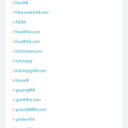
faro168
fcharoenkit168.com
ff123th
fox689ok.com
fox689ok.com
fullsloteiei.com
fullslotpg
fullslotpg168.com
funny18
gaojing888
gem99ths.com
goatza888fin.com
golden456