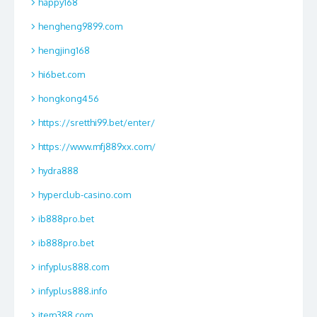
happy168
hengheng9899.com
hengjing168
hi6bet.com
hongkong456
https://sretthi99.bet/enter/
https://www.mfj889xx.com/
hydra888
hyperclub-casino.com
ib888pro.bet
ib888pro.bet
infyplus888.com
infyplus888.info
item388.com