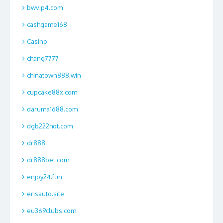
bwvip4.com
cashgame168
Casino
chang7777
chinatown888.win
cupcake88x.com
daruma1688.com
dgb222hot.com
dr888
dr888bet.com
enjoy24.fun
erisauto.site
eu369clubs.com