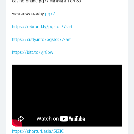
casino online pg77 ที่ฮิตที่สุด Top 63
ขอขอบพระคุณby
pg77
https://rebrand.ly/pgslot77-art
https://cutly.info/pgslot77-art
https://bitt.to/vjr8bw
https://shorturl.asia/5lZJC