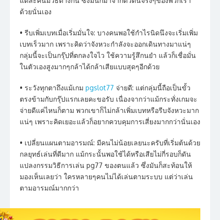
แต่ละคนมีวิธีต่างกัน ซึ่งมันก็มาจากตัวตนจริงๆของพวกเรา
ด้วยนั่นเอง
• รีบเพิ่มเบทเมื่อเริ่มมั่นใจ: บางคนพอใช้กำไรนิดนึงจะเริ่มเพิ่ม
เบทเร็วมาก เพราะคิดว่าจังหวะกำลังจะออกเดินทางมาแน่ๆ
กลุ่มนี้จะเป็นกรุ๊ปที่ตกลงใจไว ใช้ความรู้สึกนยำ แล้วก็เชื่อมั่น
ในตัวเองสูงมากๆกล้าได้กล้าเสียแบบสุดๆอีกด้วย
• ระวังทุกตาถึงแม้เกม
pgslot77
จ่ายดี: แต่กลุ่มนี้ถือเป็นขั้ว
ตรงข้ามกับกรุ๊ปแรกเลยคะขอรับ เนื่องจากว่าแม้กระทั่งเกมจะ
จ่ายดีแค่ไหนก็ตาม พวกเขาก็ไม่กล้าเพิ่มเบทหรือรีบจังหวะมาก
แน่ๆ เพราะคิดเยอะแล้วก็อยากควบคุมการเสี่ยงมากกว่านั่นเอง
• เปลี่ยนแผนตามอารมณ์: มีคนไม่น้อยเลยนะครับที่เริ่มต้นด้วย
กลยุทธ์เล่นที่ดีมาก แม้กระนั้นพอใช้ได้หรือเสียไม่กี่รอบก็ดัน
แปลงกรรมวิธีการเล่น pg77 ของตนแล้ว ซึ่งมันก็สะท้อนให้
มองเห็นเลยว่า ใครหลายๆคนไม่ได้เล่นตามระบบ แต่ว่าเล่น
ตามอารมณ์มากกว่า