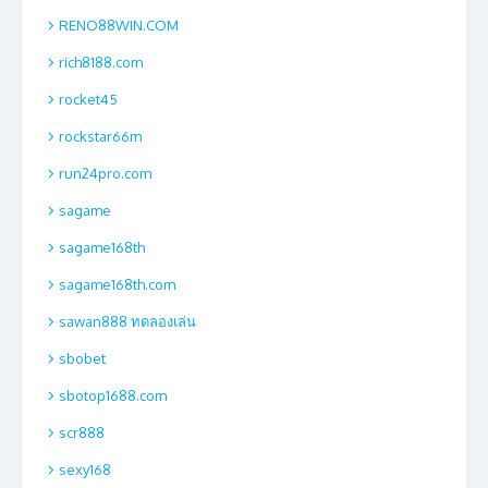
RENO88WIN.COM
rich8188.com
rocket45
rockstar66m
run24pro.com
sagame
sagame168th
sagame168th.com
sawan888 ทดลองเล่น
sbobet
sbotop1688.com
scr888
sexy168