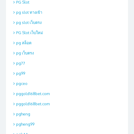
PG Slot
pg slot ทางเข้า
pg slot เว็บตรง
PG Slot เว็บใหม่
pg สล็อต
pg เว็บตรง
pg77
pg99
pgceo
pggold168bet.com
pggold168bet.com
pgheng
pgheng99