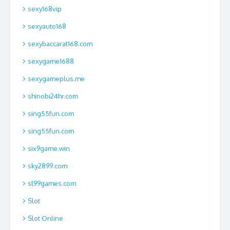
sexy168vip
sexyauto168
sexybaccarat168.com
sexygame1688
sexygameplus.me
shinobi24hr.com
sing55fun.com
sing55fun.com
six9game.win
sky2899.com
sl99games.com
Slot
Slot Online