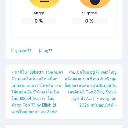
Angry
Surprise
0
%
0
%
pgslot77
pg77
แนะแนว
«
คาสิโน 188betth รวมเกมคา
เว็บเปิดใหม่ pg77 webใหญ่
สิโนออนไลน์ยอดฮิต สล็อต
สล็อตแตกง่าย ที่คนเล่นจริงพูด
เรื่อง
แตกง่าย บาคาร่าไหลลื่น เล่น
ถึงบ่อย เล่นสนุก ลุ้นมันทุกสปิน
ได้ตลอด 24 ชั่วโมง เว็บเปิด
เครดิตฟรี Top 89 by Sylvia
ใหม่ 188betths.com ใหม่
pgslot77.art 13 กรกฎาคม
ล่าสุด Top 73 by Elijah 21
2026 พนันออนไลน์
»
webใหญ่ พฤษภาคม 2569