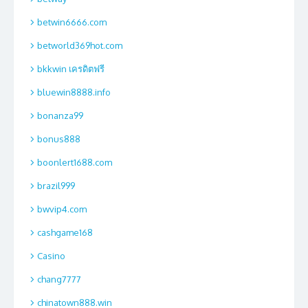
betwin6666.com
betworld369hot.com
bkkwin เครดิตฟรี
bluewin8888.info
bonanza99
bonus888
boonlert1688.com
brazil999
bwvip4.com
cashgame168
Casino
chang7777
chinatown888.win