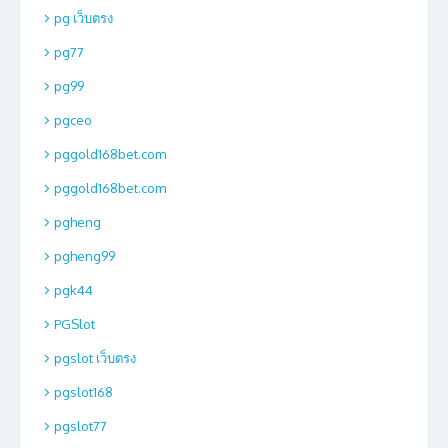
pg เว็บตรง
pg77
pg99
pgceo
pggold168bet.com
pggold168bet.com
pgheng
pgheng99
pgk44
PGSlot
pgslot เว็บตรง
pgslot168
pgslot77