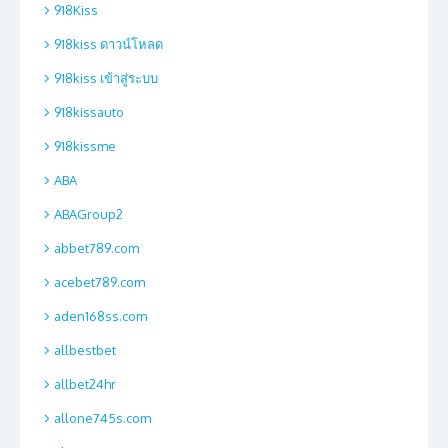
918Kiss
918kiss ดาวน์โหลด
918kiss เข้าสู่ระบบ
918kissauto
918kissme
ABA
ABAGroup2
abbet789.com
acebet789.com
aden168ss.com
allbestbet
allbet24hr
allone745s.com