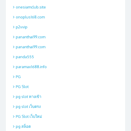
onesiamclub.site
onoplus168.com
p2vvip
pananthai99.com
pananthai99.com
panda555
paramax1688.info
PG
PG Slot
pg slot ทางเข้า
pg slot เว็บตรง
PG Slot เว็บใหม่
pg สล็อต