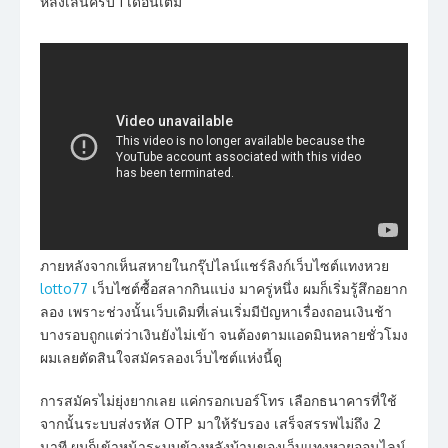
หลังเล่นครบ 1 เดือนเต็ม
ภายหลังจากเห็นสหายในกรุ๊ปไลน์แชร์ลิงก์เว็บไซต์แทงหวย
lotto77
เว็บไซต์ซื้อสลากกินแบ่ง มาครู่หนึ่ง ผมก็เริ่มรู้สึกอยาก
ลอง เพราะช่วงนั้นเว็บเดิมที่เล่นเริ่มมีปัญหาเรื่องถอนเงินช้า
บางรอบถูกแต่ว่าเงินยังไม่เข้า จนต้องตามแอดมินหลายชั่วโมง
ผมเลยตัดสินใจสมัครลองเว็บไซต์แห่งนี้ดู
การสมัครไม่ยุ่งยากเลย แค่กรอกเบอร์โทร เลือกธนาคารที่ใช้
จากนั้นระบบส่งรหัส OTP มาให้รับรอง เสร็จสรรพไม่ถึง 2
นาที ผมก็เข้าหน้าระบบข้างหลังบ้านของเว็บแทงหวยออนไลน์