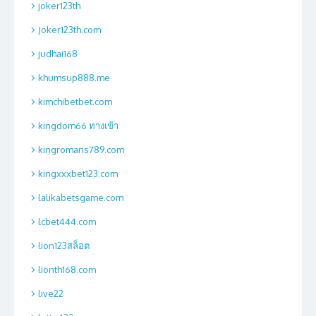
joker123th
Joker123th.com
judhai168
khumsup888.me
kimchibetbet.com
kingdom66 ทางเข้า
kingromans789.com
kingxxxbet123.com
lalikabetsgame.com
lcbet444.com
lion123สล็อต
lionth168.com
live22