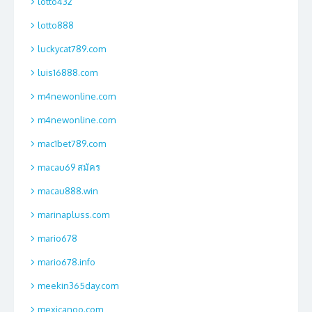
lotto432
lotto888
luckycat789.com
luis16888.com
m4newonline.com
m4newonline.com
mac1bet789.com
macau69 สมัคร
macau888.win
marinapluss.com
mario678
mario678.info
meekin365day.com
mexicanoo.com