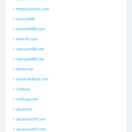
mmgoldsbets.com
mono1688
mono16888.com
mwin9s.com
nakoya1688.site
nakoya1688.site
nbwin.me
niseko168bet.com
no1huay
no1huay.com
okcasino
okcasino159.com
okcasino159.com