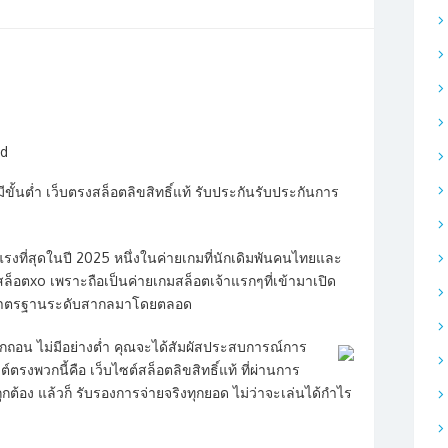
nd
ขั้นต่ำ เว็บตรงสล็อตลิขสิทธิ์แท้ รับประกันรับประกันการ
าแรงที่สุดในปี 2025 หนึ่งในค่ายเกมที่นักเดิมพันคนไทยและ
อ สล็อตxo เพราะถือเป็นค่ายเกมสล็อตเจ้าแรกๆที่เข้ามาเปิด
ามาตรฐานระดับสากลมาโดยตลอด
งฝากถอน ไม่มีอย่างต่ำ คุณจะได้สัมผัสประสบการณ์การ
ต์ตรงพวกนี้คือ เว็บไซต์สล็อตลิขสิทธิ์แท้ ที่ผ่านการ
กต้อง แล้วก็ รับรองการจ่ายจริงทุกยอด ไม่ว่าจะเล่นได้กำไร