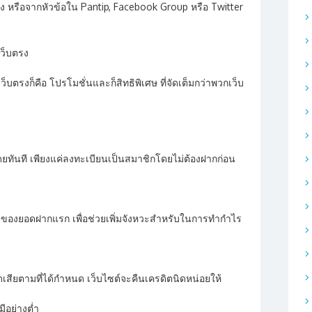
ิง หรือจากหัวข้อใน Pantip, Facebook Group หรือ Twitter
เว็บตรง
เว็บตรงก็คือ โปรโมชั่นและก็สิทธิพิเศษ ที่จัดเต็มกว่าพวกเว็บ
ีโดยทันที เพียงแค่ลงทะเบียนเป็นสมาชิกโดยไม่ต้องฝากก่อน
ของยอดฝากแรก เพื่อช่วยเพิ่มจังหวะสำหรับในการทำกำไร
ยอดเสียตามที่ได้กำหนด เว็บไซต์จะคืนเครดิตนิดหน่อยให้
ีอย่างต่ำ