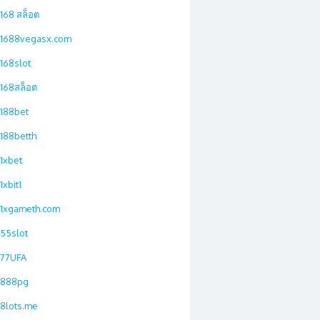
168 สล็อต
1688vegasx.com
168slot
168สล็อต
188bet
188betth
1xbet
1xbit1
1xgameth.com
55slot
77UFA
888pg
8lots.me