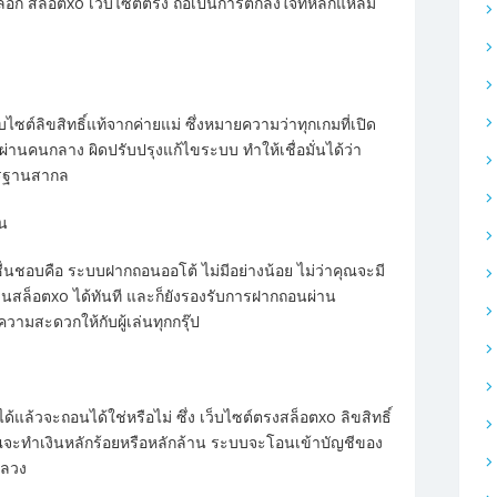
รเลือก สล็อตxo เว็บไซต์ตรง ถือเป็นการตกลงใจที่หลักแหลม
ไซต์ลิขสิทธิ์แท้จากค่ายแม่ ซึ่งหมายความว่าทุกเกมที่เปิด
่ผ่านคนกลาง ผิดปรับปรุงแก้ไขระบบ ทำให้เชื่อมั่นได้ว่า
ตรฐานสากล
่น
ึกชื่นชอบคือ ระบบฝากถอนออโต้ ไม่มีอย่างน้อย ไม่ว่าคุณจะมี
เล่นสล็อตxo ได้ทันที และก็ยังรองรับการฝากถอนผ่าน
วามสะดวกให้กับผู้เล่นทุกกรุ๊ป
ได้แล้วจะถอนได้ใช่หรือไม่ ซึ่ง เว็บไซต์ตรงสล็อตxo ลิขสิทธิ์
คุณจะทำเงินหลักร้อยหรือหลักล้าน ระบบจะโอนเข้าบัญชีของ
กลวง