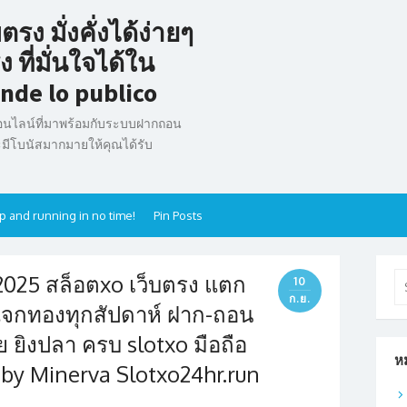
รง มั่งคั่งได้ง่ายๆ
ที่มั่นใจได้ใน
nde lo publico
อนไลน์ที่มาพร้อมกับระบบฝากถอน
ะมีโบนัสมากมายให้คุณได้รับ
p and running in no time!
Pin Posts
2025 สล็อตxo เว็บตรง แตก
Se
10
for
ก.ย.
แจกทองทุกสัปดาห์ ฝาก-ถอน
ย ยิงปลา ครบ slotxo มือถือ
ห
3 by Minerva Slotxo24hr.run