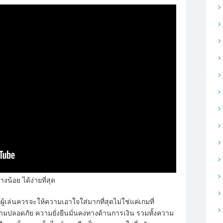
งน้อย ได้ง่ายที่สุด
ผู้เล่นควรจะให้ความเอาใจใส่มากที่สุดไม่ใช่แค่เกมที่
มปลอดภัย ความยั่งยืนมั่นคงทางด้านการเงิน รวมทั้งความ