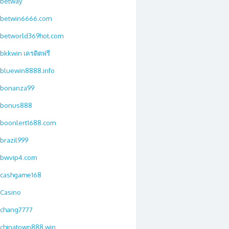
betway
betwin6666.com
betworld369hot.com
bkkwin เครดิตฟรี
bluewin8888.info
bonanza99
bonus888
boonlert1688.com
brazil999
bwvip4.com
cashgame168
Casino
chang7777
chinatown888.win