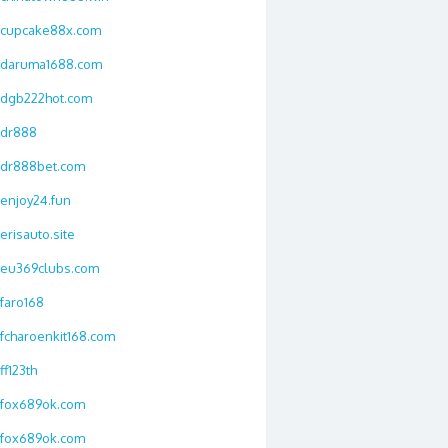
cupcake88x.com
daruma1688.com
dgb222hot.com
dr888
dr888bet.com
enjoy24.fun
erisauto.site
eu369clubs.com
faro168
fcharoenkit168.com
ff123th
fox689ok.com
fox689ok.com