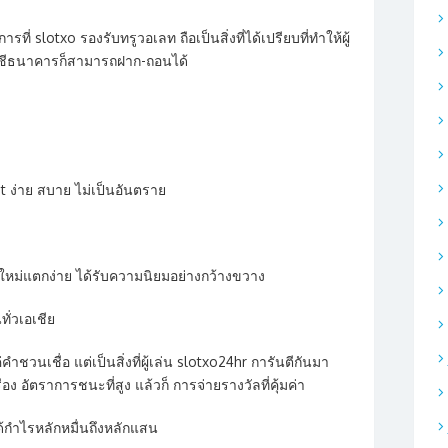
ที่ slotxo รองรับทรูวอเลท ถือเป็นสิ่งที่ได้เปรียบที่ทำให้ผู้
้บัญชีธนาคารก็สามารถฝาก-ถอนได้
ง่าย สบาย ไม่เป็นอันตราย
 เกมใหม่แตกง่าย ได้รับความนิยมอย่างกว้างขวาง
ทั่วเอเชีย
่คำชวนเชื่อ แต่เป็นสิ่งที่ผู้เล่น slotxo24hr การันตีกันมา
่อง อัตราการชนะที่สูง แล้วก็ การจ่ายรางวัลที่คุ้มค่า
้กำไรหลักหมื่นถึงหลักแสน