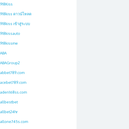
918Kiss
918kiss ดาวน์โหลด
918kiss เข้าสู่ระบบ
918kissauto
918kissme
ABA
ABAGroup2
abbet789.com
acebet789.com
aden168ss.com
allbestbet
allbet24hr
allone745s.com