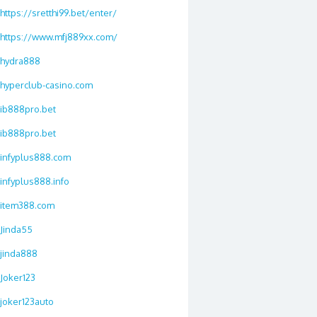
https://sretthi99.bet/enter/
https://www.mfj889xx.com/
hydra888
hyperclub-casino.com
ib888pro.bet
ib888pro.bet
infyplus888.com
infyplus888.info
item388.com
Jinda55
jinda888
Joker123
joker123auto